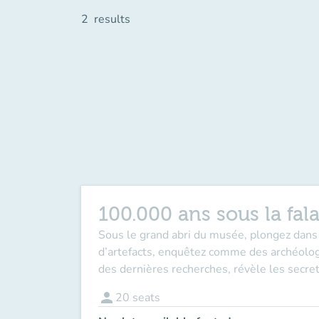
2
results
100.000 ans sous la fala
Sous le grand abri du musée, plongez dans
d’artefacts, enquêtez comme des archéologues
des dernières recherches, révèle les secrets
person
20
seats