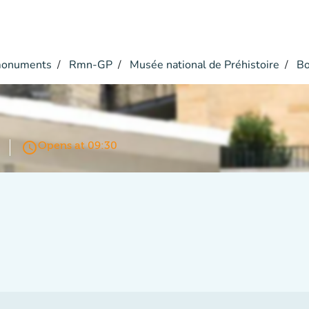
monuments
Rmn-GP
Musée national de Préhistoire
Bo
access_time
Opens at 09:30