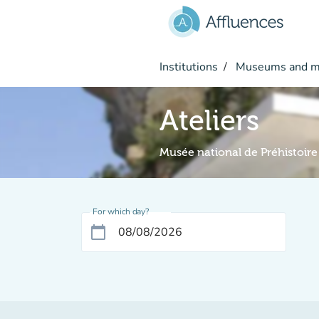
Go to main content
Institutions
Museums and 
Ateliers
Musée national de Préhistoire
For which day?
calendar_today