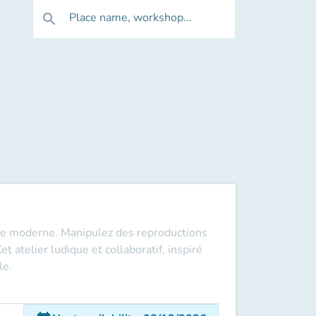
Place name, workshop...
search
que moderne. Manipulez des reproductions
 atelier ludique et collaboratif, inspiré
le.