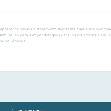
apparence physique d’éléments décoratifs mais aussi symboliq
 famille les perles et pendeloques dans les collections du mus
ns de l’époque !
(new tab)
Are you a professional?