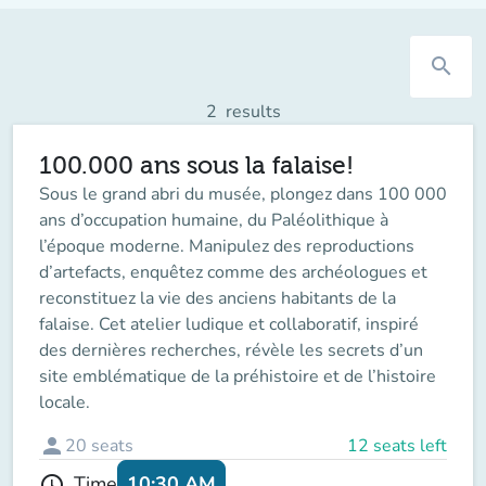
search
2
results
100.000 ans sous la falaise!
Sous le grand abri du musée, plongez dans 100 000
ans d’occupation humaine, du Paléolithique à
l’époque moderne. Manipulez des reproductions
d’artefacts, enquêtez comme des archéologues et
reconstituez la vie des anciens habitants de la
falaise. Cet atelier ludique et collaboratif, inspiré
des dernières recherches, révèle les secrets d’un
site emblématique de la préhistoire et de l’histoire
locale.
person
20
seats
12 seats left
10:30 AM
Time
schedule