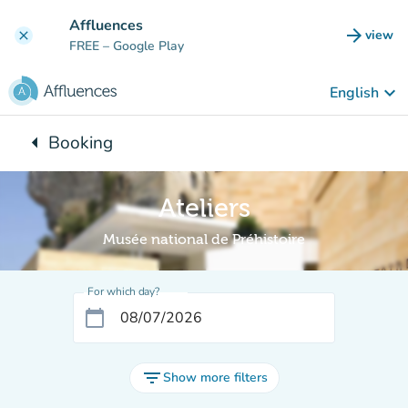
Go to main content
Affluences
arrow_forward
view
clear
(new t
FREE
– Google Play
keyboard_arrow_down
English
arrow_left
Booking
Back to:
Ateliers
Musée national de Préhistoire
For which day?
calendar_today
filter_list
Show more filters