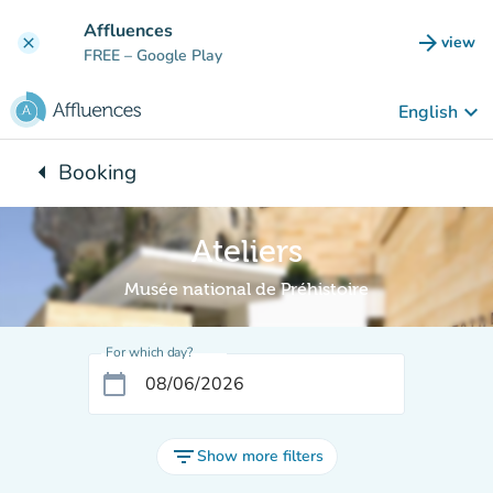
Go to main content
Affluences
arrow_forward
view
clear
(new t
FREE
– Google Play
keyboard_arrow_down
English
arrow_left
Booking
Back to:
Ateliers
Musée national de Préhistoire
For which day?
calendar_today
filter_list
Show more filters