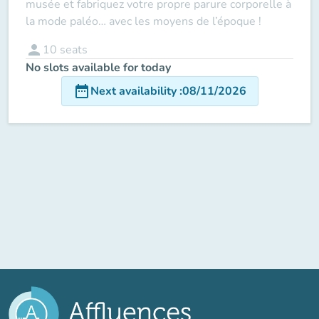
musée et fabriquez votre propre parure corporelle à
la mode paléo… avec les moyens de l’époque !
person
10
seats
No slots available for today
date_range
Next availability
:
08/11/2026