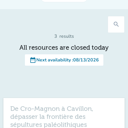
search
3
results
All resources are closed today
date_range
Next availability
:
08/13/2026
De Cro-Magnon à Cavillon,
dépasser la frontière des
sépultures paléolithiques