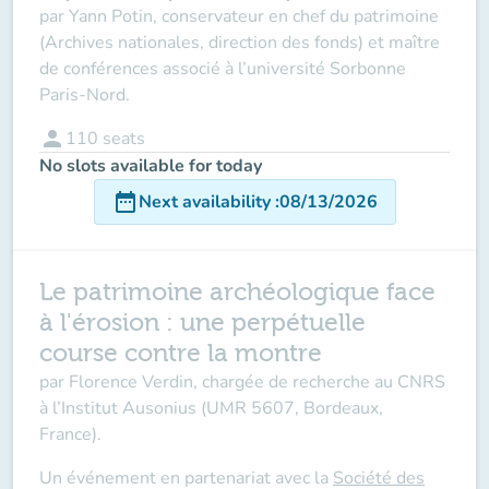
par Yann Potin, conservateur en chef du patrimoine
(Archives nationales, direction des fonds) et maître
de conférences associé à l’université Sorbonne
Paris-Nord.
person
110
seats
No slots available for today
date_range
Next availability
:
08/13/2026
Le patrimoine archéologique face
à l'érosion : une perpétuelle
course contre la montre
par
Florence Verdin,
chargée de recherche au CNRS
à l’Institut Ausonius (UMR 5607, Bordeaux,
France).
Un événement en partenariat avec la
Société des