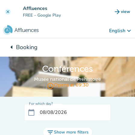
Go to main content
Affluences
arrow_forward
view
clear
(new t
FREE
– Google Play
keyboard_arrow_down
English
arrow_left
Booking
Back to:
Conférences
Musée national de Préhistoire
access_time
Opens at 09:30
For which day?
calendar_today
filter_list
Show more filters