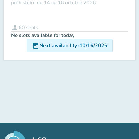
préhistoire du 14 au 16 octobre 2026.
person
60
seats
No slots available for today
date_range
Next availability
:
10/16/2026