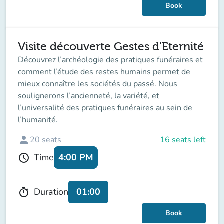
Book
Visite découverte Gestes d'Eternité
Découvrez l’archéologie des pratiques funéraires et
comment l’étude des restes humains permet de
mieux connaître les sociétés du passé. Nous
soulignerons l’ancienneté, la variété, et
l’universalité des pratiques funéraires au sein de
l’humanité.
person
20
seats
16 seats left
4:00 PM
Time
schedule
01:00
Duration
timer
Book