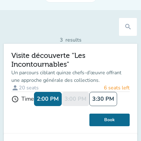
search
3
results
Visite découverte "Les
Incontournables"
Un parcours ciblant quinze chefs-d’œuvre offrant
une approche générale des collections.
person
20
seats
6 seats left
2:00 PM
3:00 PM
3:30 PM
Time
schedule
Book