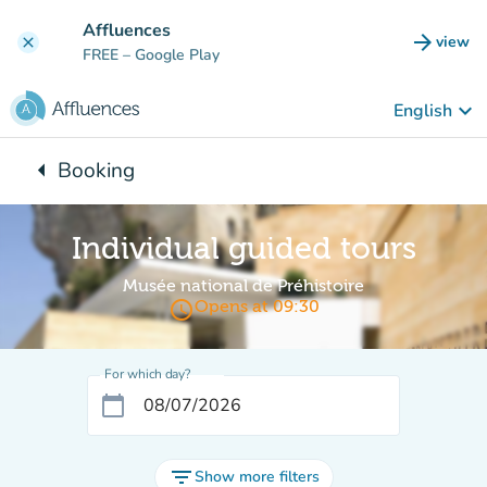
Go to main content
Affluences
arrow_forward
view
clear
(new t
FREE
– Google Play
keyboard_arrow_down
English
arrow_left
Booking
Back to:
Individual guided tours
Musée national de Préhistoire
access_time
Opens at 09:30
For which day?
calendar_today
filter_list
Show more filters