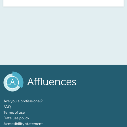
(new tab)
Are you a professional?
FAQ
Terms of use
Data use policy
Accessibility statement