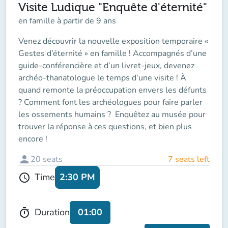
Visite Ludique "Enquête d'éternité"
en famille à partir de 9 ans
Venez découvrir la nouvelle exposition temporaire «
Gestes d’éternité » en famille ! Accompagnés d’une
guide-conférencière et d’un livret-jeux, devenez
archéo-thanatologue le temps d’une visite ! À
quand remonte la préoccupation envers les défunts
? Comment font les archéologues pour faire parler
les ossements humains ? Enquêtez au musée pour
trouver la réponse à ces questions, et bien plus
encore !
person
20
seats
7 seats left
2:30 PM
Time
schedule
01:00
Duration
timer