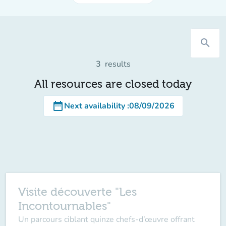
search
3
results
All resources are closed today
date_range
Next availability
:
08/09/2026
Visite découverte "Les
Incontournables"
Un parcours ciblant quinze chefs-d’œuvre offrant