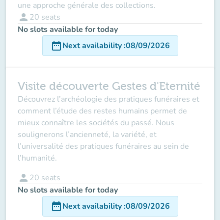
une approche générale des collections.
person
20
seats
No slots available for today
date_range
Next availability
:
08/09/2026
Visite découverte Gestes d'Eternité
Découvrez l’archéologie des pratiques funéraires et
comment l’étude des restes humains permet de
mieux connaître les sociétés du passé. Nous
soulignerons l’ancienneté, la variété, et
l’universalité des pratiques funéraires au sein de
l’humanité.
person
20
seats
No slots available for today
date_range
Next availability
:
08/09/2026