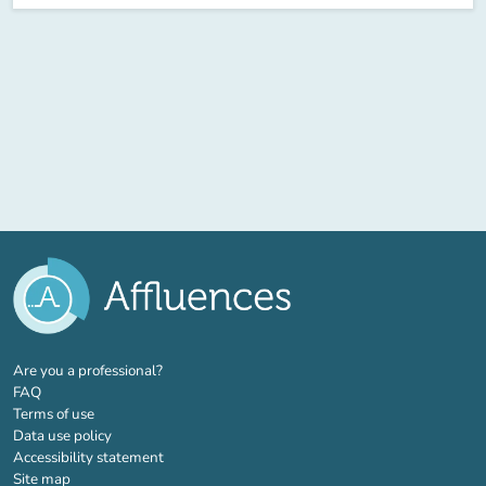
(new tab)
Are you a professional?
FAQ
Terms of use
Data use policy
Accessibility statement
Site map