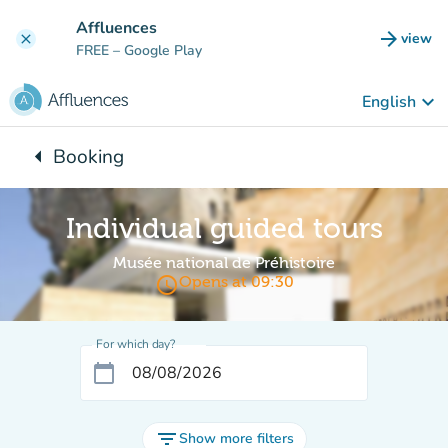
Go to main content
Affluences
arrow_forward
view
clear
(new t
FREE
– Google Play
keyboard_arrow_down
English
arrow_left
Booking
Back to:
Individual guided tours
Musée national de Préhistoire
access_time
Opens at 09:30
For which day?
calendar_today
filter_list
Show more filters