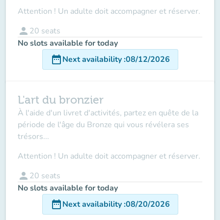
Attention ! Un adulte doit accompagner et réserver.
person
20
seats
No slots available for today
date_range
Next availability
:
08/12/2026
L'art du bronzier
À l'aide d'un livret d'activités, partez en quête de la
période de l'âge du Bronze qui vous révélera ses
trésors...
Attention ! Un adulte doit accompagner et réserver.
person
20
seats
No slots available for today
date_range
Next availability
:
08/20/2026