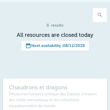
search
6
results
All resources are closed today
date_range
Next availability
:
08/12/2026
Chaudrons et dragons
Découvrez l'univers celtique des Gaulois à travers
des récits merveilleux et les collections
exceptionnelles du musée.