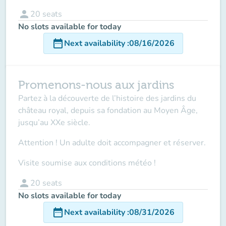
person
20
seats
No slots available for today
date_range
Next availability
:
08/16/2026
Promenons-nous aux jardins
Partez à la découverte de l’histoire des jardins du
château royal, depuis sa fondation au Moyen Âge,
jusqu’au XXe siècle.
Attention ! Un adulte doit accompagner
et réserver.
Visite soumise aux conditions météo !
person
20
seats
No slots available for today
date_range
Next availability
:
08/31/2026