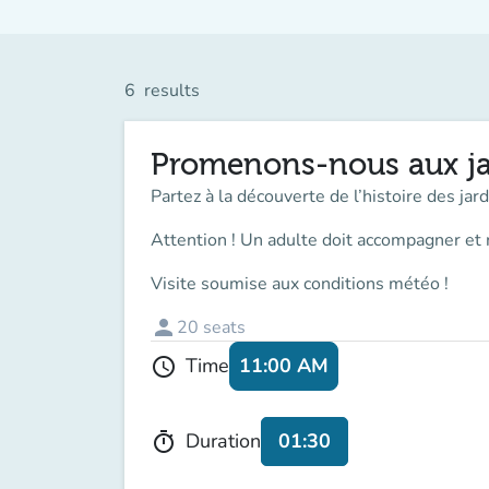
6
results
Promenons-nous aux ja
Partez à la découverte de l’histoire des ja
Attention ! Un adulte doit accompagner
et 
Visite soumise aux conditions météo !
person
20
seats
11:00 AM
Time
schedule
01:30
Duration
timer