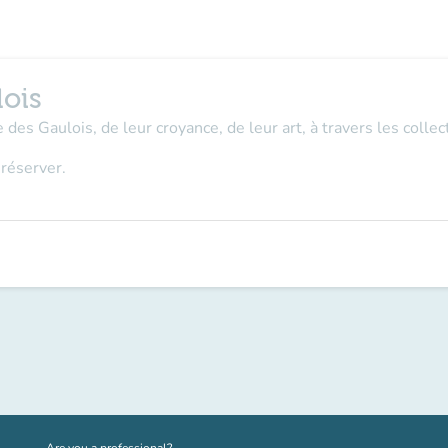
lois
 des Gaulois, de leur croyance, de leur art, à travers les coll
 réserver.
(new tab)