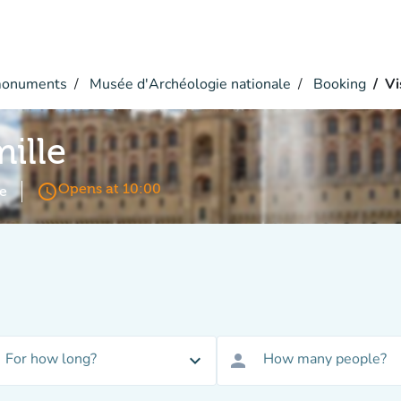
monuments
Musée d'Archéologie nationale
Booking
Vi
mille
access_time
Opens at 10:00
e
For how long?
How many people?
expand_more
person