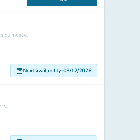
les du musée.
date_range
Next availability
:
08/12/2026
rs...