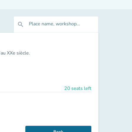
Place name, workshop...
search
’au XXe siècle.
20 seats left
Book