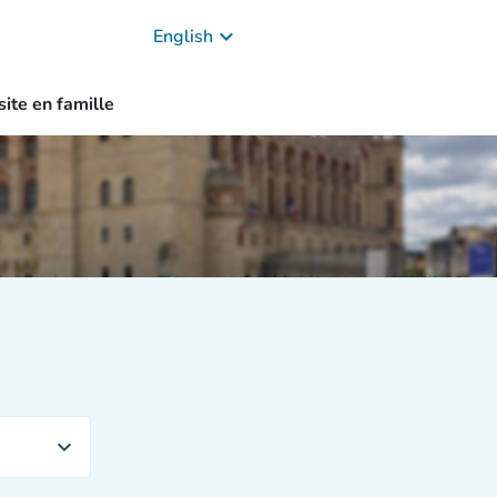
keyboard_arrow_down
English
site en famille
expand_more