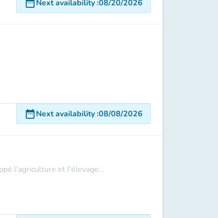
date_range
Next availability
:
08/20/2026
date_range
Next availability
:
08/08/2026
 l'agriculture et l'élevage...