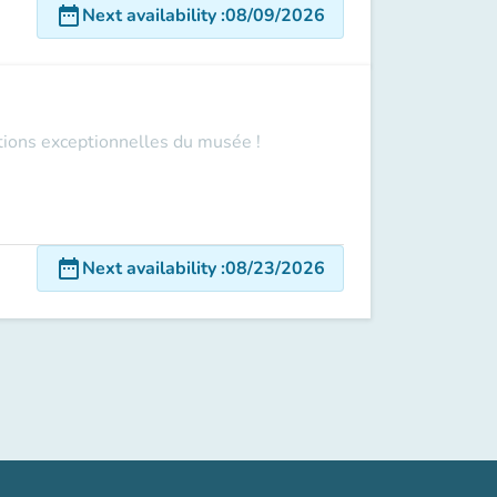
date_range
Next availability
:
08/09/2026
ections exceptionnelles du musée !
date_range
Next availability
:
08/23/2026