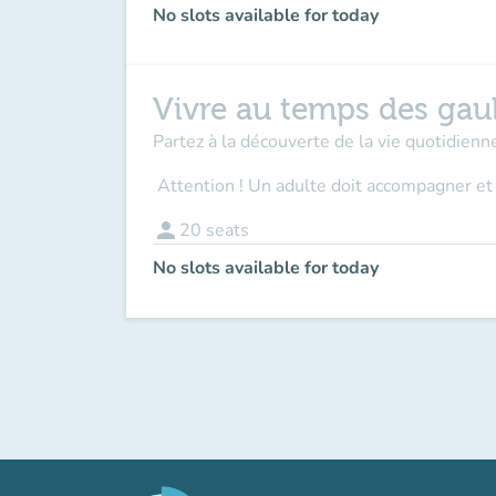
No slots available for today
Vivre au temps des gau
Partez à la découverte de la vie quotidienne
Attention ! Un adulte doit accompagner
et
person
20
seats
No slots available for today