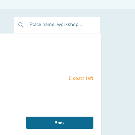
Place name, workshop...
search
8 seats left
Book