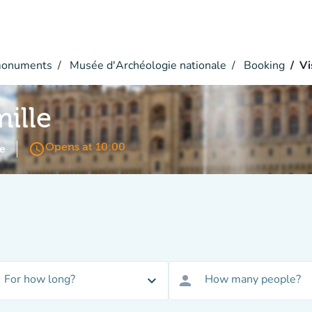
monuments
Musée d'Archéologie nationale
Booking
Vi
mille
access_time
Opens at 10:00
e
For how long?
How many people?
expand_more
person