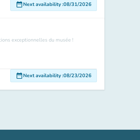
date_range
Next availability
:
08/31/2026
ections exceptionnelles du musée !
date_range
Next availability
:
08/23/2026