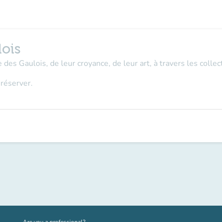
lois
 des Gaulois, de leur croyance, de leur art, à travers les coll
 réserver.
(new tab)