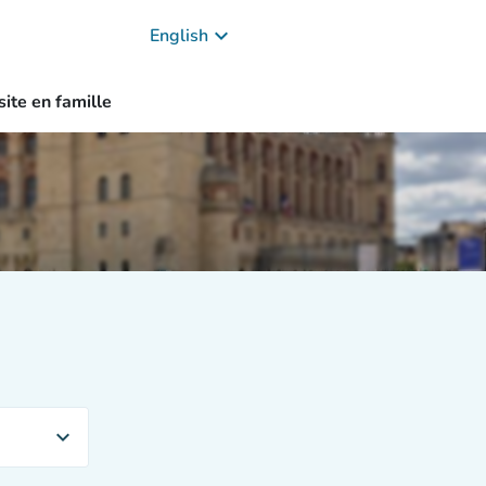
keyboard_arrow_down
English
site en famille
expand_more