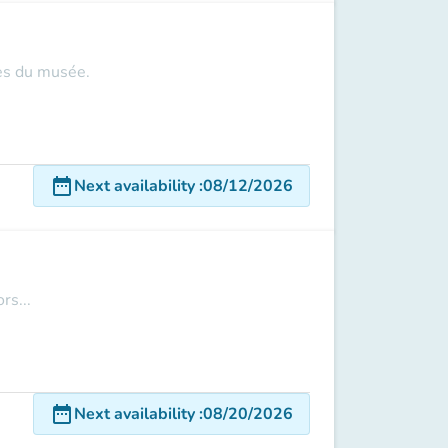
les du musée.
date_range
Next availability
:
08/12/2026
rs...
date_range
Next availability
:
08/20/2026