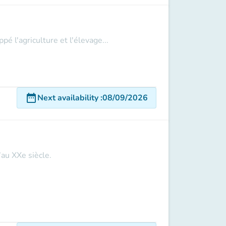
 l'agriculture et l'élevage...
date_range
Next availability
:
08/09/2026
’au XXe siècle.