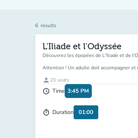
6
results
L'Iliade et l'Odyssée
Découvrez les épopées de L'Iliade et de l'
Attention ! Un adulte doit accompagner et 
person
20
seats
3:45 PM
Time
schedule
01:00
Duration
timer