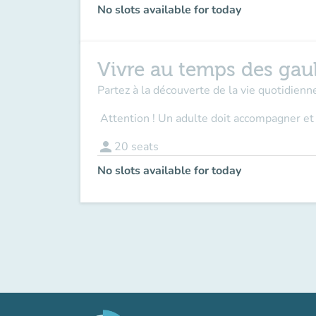
No slots available for today
Vivre au temps des gau
Partez à la découverte de la vie quotidienne
Attention ! Un adulte doit accompagner
et
person
20
seats
No slots available for today