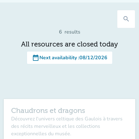
search
6
results
All resources are closed today
date_range
Next availability
:
08/12/2026
Chaudrons et dragons
Découvrez l'univers celtique des Gaulois à travers
des récits merveilleux et les collections
exceptionnelles du musée.