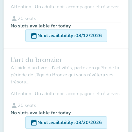
Attention ! Un adulte doit accompagner et réserver.
person
20
seats
No slots available for today
date_range
Next availability
:
08/12/2026
L'art du bronzier
À l'aide d'un livret d'activités, partez en quête de la
période de l'âge du Bronze qui vous révélera ses
trésors...
Attention ! Un adulte doit accompagner et réserver.
person
20
seats
No slots available for today
date_range
Next availability
:
08/20/2026