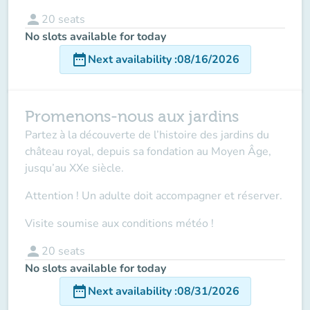
person
20
seats
No slots available for today
date_range
Next availability
:
08/16/2026
Promenons-nous aux jardins
Partez à la découverte de l’histoire des jardins du
château royal, depuis sa fondation au Moyen Âge,
jusqu’au XXe siècle.
Attention ! Un adulte doit accompagner
et réserver.
Visite soumise aux conditions météo !
person
20
seats
No slots available for today
date_range
Next availability
:
08/31/2026