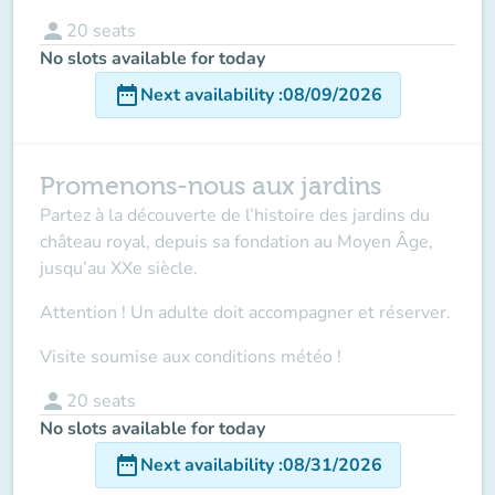
person
20
seats
No slots available for today
date_range
Next availability
:
08/09/2026
Promenons-nous aux jardins
Partez à la découverte de l’histoire des jardins du
château royal, depuis sa fondation au Moyen Âge,
jusqu’au XXe siècle.
Attention ! Un adulte doit accompagner
et réserver.
Visite soumise aux conditions météo !
person
20
seats
No slots available for today
date_range
Next availability
:
08/31/2026