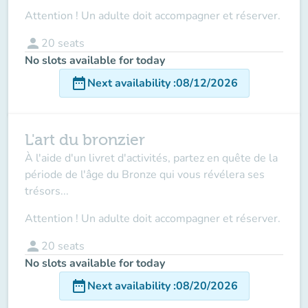
Attention ! Un adulte doit accompagner et réserver.
person
20
seats
No slots available for today
date_range
Next availability
:
08/12/2026
L'art du bronzier
À l'aide d'un livret d'activités, partez en quête de la
période de l'âge du Bronze qui vous révélera ses
trésors...
Attention ! Un adulte doit accompagner et réserver.
person
20
seats
No slots available for today
date_range
Next availability
:
08/20/2026