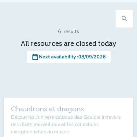
search
6
results
All resources are closed today
date_range
Next availability
:
08/09/2026
Chaudrons et dragons
Découvrez l'univers celtique des Gaulois à travers
des récits merveilleux et les collections
exceptionnelles du musée.