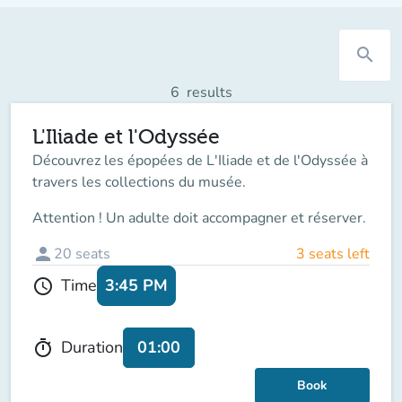
search
6
results
L'Iliade et l'Odyssée
Découvrez les épopées de L'Iliade et de l'Odyssée à
travers les collections du musée.
Attention ! Un adulte doit accompagner et réserver.
person
20
seats
3 seats left
3:45 PM
Time
schedule
01:00
Duration
timer
Book