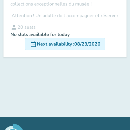
collections exceptionnelles du musée !
Attention ! Un adulte doit accompagner
et réserver.
person
20
seats
No slots available for today
date_range
Next availability
:
08/23/2026