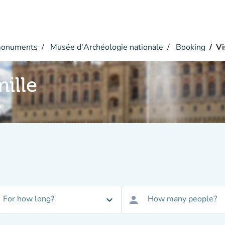
monuments
Musée d'Archéologie nationale
Booking
Vi
mille
e
For how long?
How many people?
expand_more
person