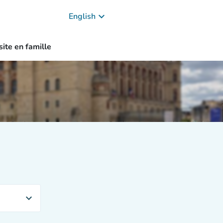
keyboard_arrow_down
English
site en famille
expand_more