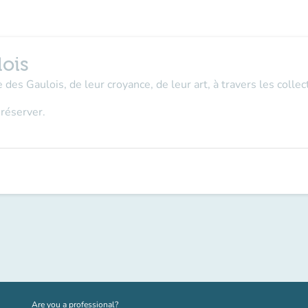
lois
 des Gaulois, de leur croyance, de leur art, à travers les coll
 réserver.
(new tab)
Are you a professional?