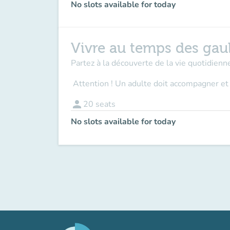
No slots available for today
Vivre au temps des gau
Partez à la découverte de la vie quotidienne
Attention ! Un adulte doit accompagner
et
person
20
seats
No slots available for today