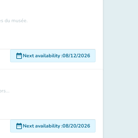
les du musée.
date_range
Next availability
:
08/12/2026
rs...
date_range
Next availability
:
08/20/2026