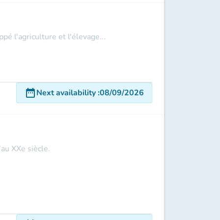
 l'agriculture et l'élevage...
date_range
Next availability
:
08/09/2026
’au XXe siècle.