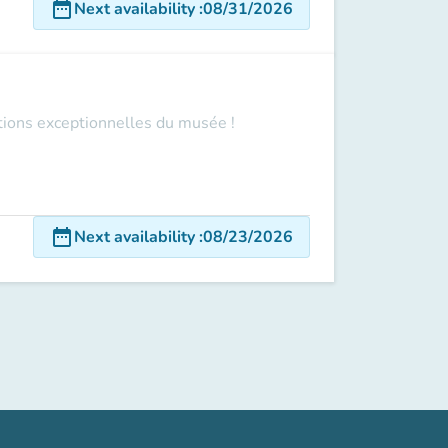
date_range
Next availability
:
08/31/2026
ections exceptionnelles du musée !
date_range
Next availability
:
08/23/2026