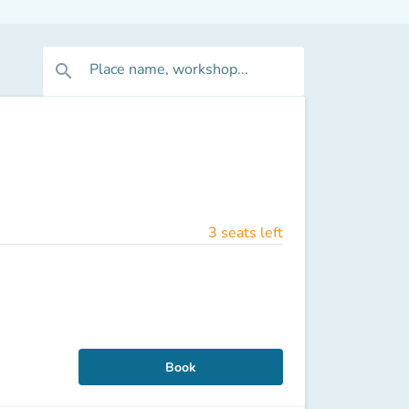
Place name, workshop...
search
3 seats left
Book