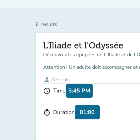
6
results
L'Iliade et l'Odyssée
Découvrez les épopées de L'Iliade et de l'
Attention ! Un adulte doit accompagner et 
person
20
seats
3:45 PM
Time
schedule
01:00
Duration
timer