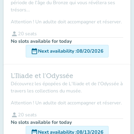
période de l'âge du Bronze qui vous révélera ses
trésors...
Attention ! Un adulte doit accompagner et réserver.
person
20
seats
No slots available for today
date_range
Next availability
:
08/20/2026
L'Iliade et l'Odyssée
Découvrez les épopées de L'Iliade et de l'Odyssée à
travers les collections du musée.
Attention ! Un adulte doit accompagner et réserver.
person
20
seats
No slots available for today
date_range
Next availability
:
08/13/2026