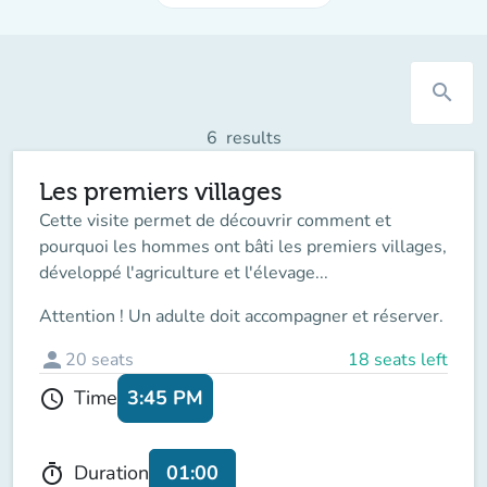
search
6
results
Les premiers villages
Cette visite permet de découvrir comment et
pourquoi les hommes ont bâti les premiers villages,
développé l'agriculture et l'élevage...
Attention ! Un adulte doit accompagner et réserver.
person
20
seats
18 seats left
3:45 PM
Time
schedule
01:00
Duration
timer