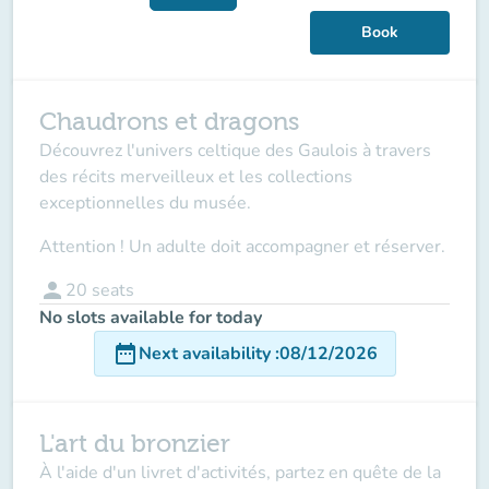
Book
Chaudrons et dragons
Découvrez l'univers celtique des Gaulois à travers
des récits merveilleux et les collections
exceptionnelles du musée.
Attention ! Un adulte doit accompagner et réserver.
person
20
seats
No slots available for today
date_range
Next availability
:
08/12/2026
L'art du bronzier
À l'aide d'un livret d'activités, partez en quête de la