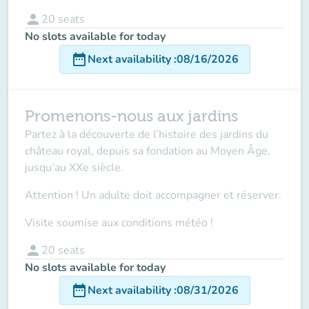
person
20
seats
No slots available for today
date_range
Next availability
:
08/16/2026
Promenons-nous aux jardins
Partez à la découverte de l’histoire des jardins du
château royal, depuis sa fondation au Moyen Âge,
jusqu’au XXe siècle.
Attention ! Un adulte doit accompagner
et réserver.
Visite soumise aux conditions météo !
person
20
seats
No slots available for today
date_range
Next availability
:
08/31/2026