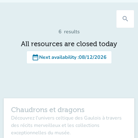
search
6
results
All resources are closed today
date_range
Next availability
:
08/12/2026
Chaudrons et dragons
Découvrez l'univers celtique des Gaulois à travers
des récits merveilleux et les collections
exceptionnelles du musée.