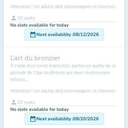
Attention ! Un adulte doit accompagner et réserver.
person
20
seats
No slots available for today
date_range
Next availability
:
08/12/2026
L'art du bronzier
À l'aide d'un livret d'activités, partez en quête de la
période de l'âge du Bronze qui vous révélera ses
trésors...
Attention ! Un adulte doit accompagner et réserver.
person
20
seats
No slots available for today
date_range
Next availability
:
08/20/2026