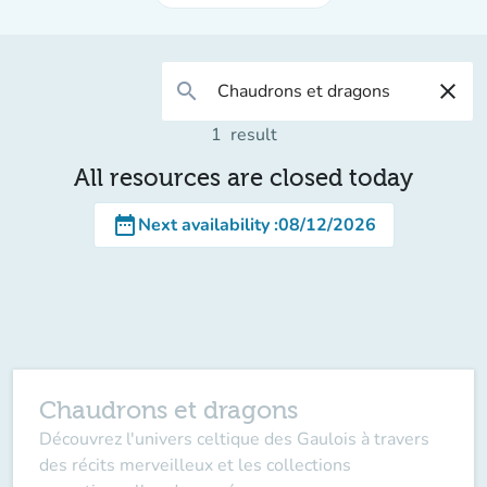
search
close
1
result
All resources are closed today
date_range
Next availability
:
08/12/2026
Chaudrons et dragons
Découvrez l'univers celtique des Gaulois à travers
des récits merveilleux et les collections