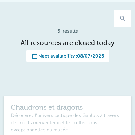
search
6
results
All resources are closed today
date_range
Next availability
:
08/07/2026
Chaudrons et dragons
Découvrez l'univers celtique des Gaulois à travers
des récits merveilleux et les collections
exceptionnelles du musée.