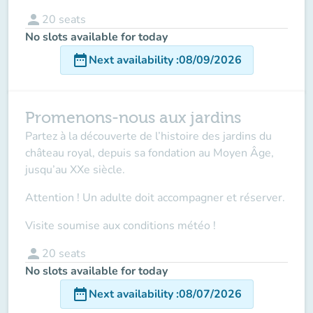
person
20
seats
No slots available for today
date_range
Next availability
:
08/09/2026
Promenons-nous aux jardins
Partez à la découverte de l’histoire des jardins du
château royal, depuis sa fondation au Moyen Âge,
jusqu’au XXe siècle.
Attention ! Un adulte doit accompagner
et réserver.
Visite soumise aux conditions météo !
person
20
seats
No slots available for today
date_range
Next availability
:
08/07/2026