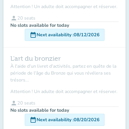
Attention ! Un adulte doit accompagner et réserver.
person
20
seats
No slots available for today
date_range
Next availability
:
08/12/2026
L'art du bronzier
À l'aide d'un livret d'activités, partez en quête de la
période de l'âge du Bronze qui vous révélera ses
trésors...
Attention ! Un adulte doit accompagner et réserver.
person
20
seats
No slots available for today
date_range
Next availability
:
08/20/2026