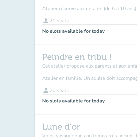
Atelier réservé aux enfants (de 6 à 10 ans)
person
20
seats
No slots available for today
Peindre en tribu !
Cet atelier propose aux parents et aux enfa
Atelier en famille. Un adulte doit accompag
person
20
seats
No slots available for today
Lune d'or
Viens voyager dans un temps très ancien : 