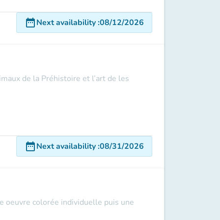
date_range
Next availability
:
08/12/2026
maux de la Préhistoire et l’art de les
date_range
Next availability
:
08/31/2026
ne oeuvre colorée individuelle puis une