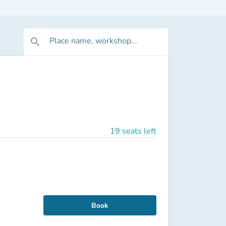
Place name, workshop...
search
19 seats left
Book