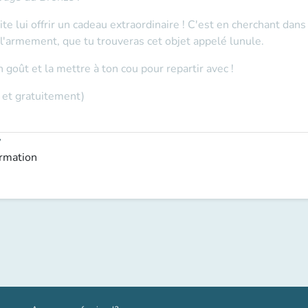
te lui offrir un cadeau extraordinaire ! C'est en cherchant dans
, l'armement, que tu trouveras cet objet appelé lunule.
 goût et la mettre à ton cou pour repartir avec !
 et gratuitement)
y
ormation