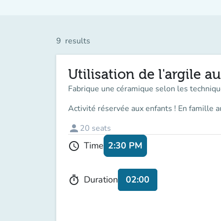
9
results
Utilisation de l'argile a
Fabrique une céramique selon les techniqu
Activité réservée aux enfants ! En famille a
person
20
seats
2:30 PM
Time
schedule
02:00
Duration
timer