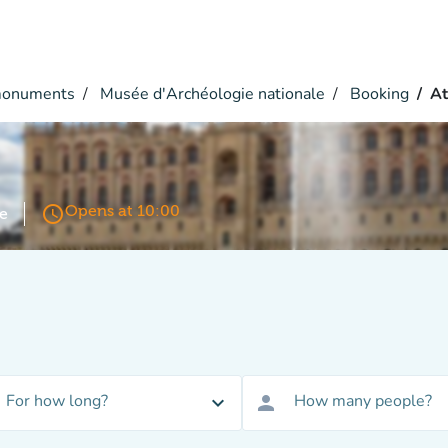
monuments
Musée d'Archéologie nationale
Booking
At
access_time
Opens at 10:00
e
For how long?
How many people?
expand_more
person