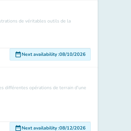
trations de véritables outils de la
date_range
Next availability
:
08/10/2026
es différentes opérations de terrain d'une
date_range
Next availability
:
08/12/2026