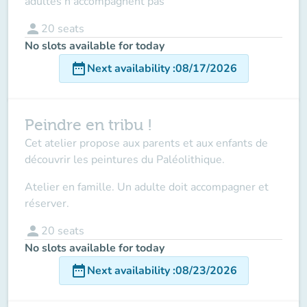
adultes n'accompagnent pas
person
20
seats
No slots available for today
date_range
Next availability
:
08/17/2026
Peindre en tribu !
Cet atelier propose aux parents et aux enfants de
découvrir les peintures du Paléolithique.
Atelier en famille. Un adulte doit accompagner et
réserver.
person
20
seats
No slots available for today
date_range
Next availability
:
08/23/2026