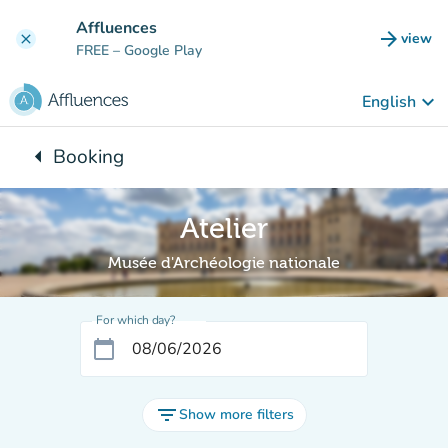
Go to main content
Affluences
arrow_forward
view
clear
(new t
FREE
– Google Play
keyboard_arrow_down
English
arrow_left
Booking
Back to:
Atelier
Musée d'Archéologie nationale
For which day?
calendar_today
filter_list
Show more filters