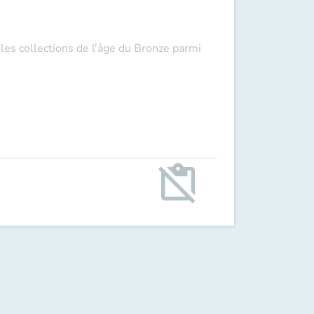
 les collections de l'âge du Bronze parmi
content_paste_off