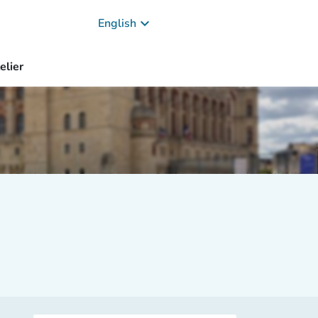
keyboard_arrow_down
English
elier