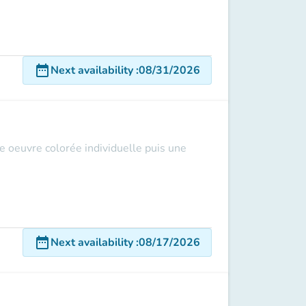
date_range
Next availability
:
08/31/2026
ne oeuvre colorée individuelle puis une
date_range
Next availability
:
08/17/2026