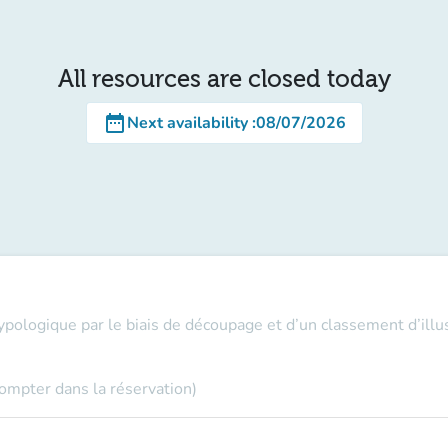
All resources are closed today
date_range
Next availability
:
08/07/2026
ypologique par le biais de découpage et d’un classement d’illus
compter dans la réservation)