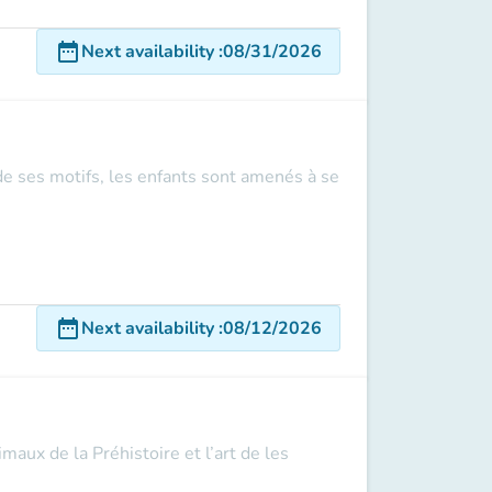
date_range
Next availability
:
08/31/2026
 de ses motifs, les enfants sont amenés à se
date_range
Next availability
:
08/12/2026
maux de la Préhistoire et l’art de les