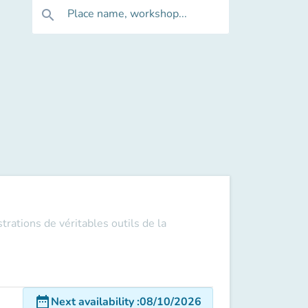
Place name, workshop...
search
trations de véritables outils de la
date_range
Next availability
:
08/10/2026