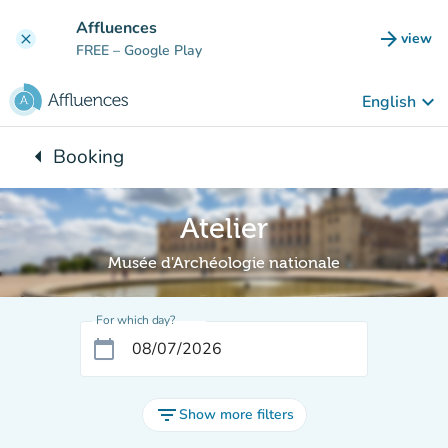
Go to main content
Affluences
arrow_forward
view
clear
(new t
FREE
– Google Play
keyboard_arrow_down
English
arrow_left
Booking
Back to:
Atelier
Musée d'Archéologie nationale
For which day?
calendar_today
filter_list
Show more filters