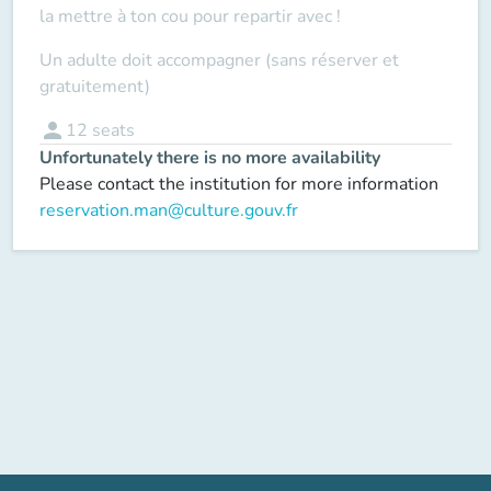
la mettre à ton cou pour repartir avec !
Un adulte doit accompagner (sans réserver et
gratuitement)
person
12
seats
Unfortunately there is no more availability
Please contact the institution for more information
reservation.man@culture.gouv.fr