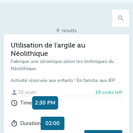
search
9
results
Utilisation de l'argile au
Néolithique
Fabrique une céramique selon les techniques du
Néolithique.
Activité réservée aux enfants ! En famille aux JEP
person
20
seats
19 seats left
2:30 PM
Time
schedule
02:00
Duration
timer