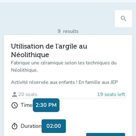
search
9
results
Utilisation de l'argile au
Néolithique
Fabrique une céramique selon les techniques du
Néolithique.
Activité réservée aux enfants ! En famille aux JEP
person
20
seats
19 seats left
2:30 PM
Time
schedule
02:00
Duration
timer