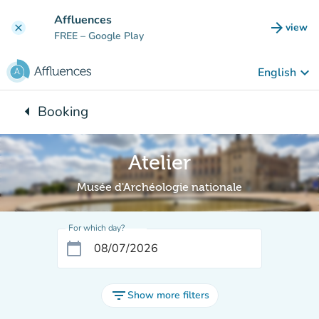
Go to main content
Affluences
arrow_forward
view
clear
(new t
FREE
– Google Play
keyboard_arrow_down
English
arrow_left
Booking
Back to:
Atelier
Musée d'Archéologie nationale
For which day?
calendar_today
filter_list
Show more filters