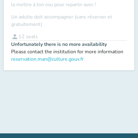
la mettre à ton cou pour repartir avec !
Un adulte doit accompagner (sans réserver et
gratuitement)
person
12
seats
Unfortunately there is no more availability
Please contact the institution for more information
reservation.man@culture.gouv.fr