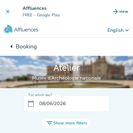
Go to main content
Affluences
arrow_forward
view
clear
(new t
FREE
– Google Play
keyboard_arrow_down
English
arrow_left
Booking
Back to:
Atelier
Musée d'Archéologie nationale
For which day?
calendar_today
filter_list
Show more filters