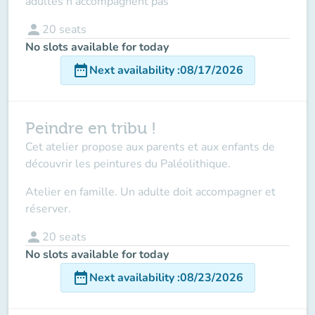
adultes n'accompagnent pas
person
20
seats
No slots available for today
date_range
Next availability
:
08/17/2026
Peindre en tribu !
Cet atelier propose aux parents et aux enfants de
découvrir les peintures du Paléolithique.
Atelier en famille. Un adulte doit accompagner et
réserver.
person
20
seats
No slots available for today
date_range
Next availability
:
08/23/2026