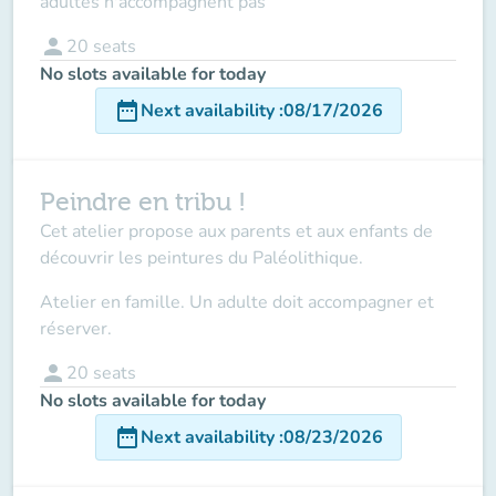
adultes n'accompagnent pas
person
20
seats
No slots available for today
date_range
Next availability
:
08/17/2026
Peindre en tribu !
Cet atelier propose aux parents et aux enfants de
découvrir les peintures du Paléolithique.
Atelier en famille. Un adulte doit accompagner et
réserver.
person
20
seats
No slots available for today
date_range
Next availability
:
08/23/2026