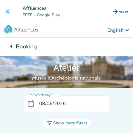
Go to main content
Affluences
arrow_forward
view
clear
(new t
FREE
– Google Play
keyboard_arrow_down
English
arrow_left
Booking
Back to:
Atelier
Musée d'Archéologie nationale
For which day?
calendar_today
filter_list
Show more filters