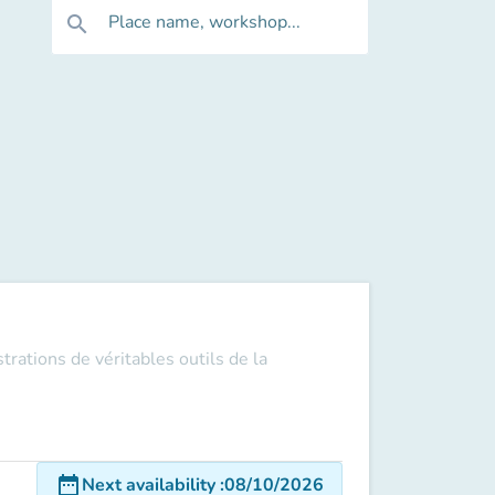
Place name, workshop...
search
trations de véritables outils de la
date_range
Next availability
:
08/10/2026