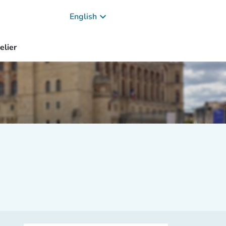
keyboard_arrow_down
English
elier