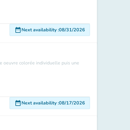
date_range
Next availability
:
08/31/2026
ne oeuvre colorée individuelle puis une
date_range
Next availability
:
08/17/2026