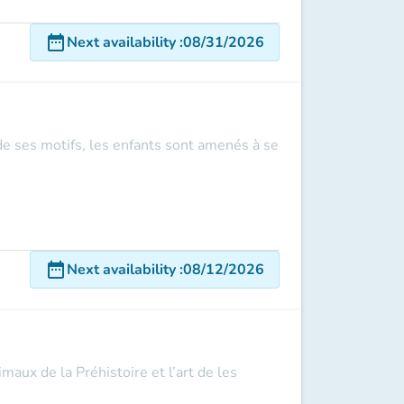
date_range
Next availability
:
08/31/2026
 de ses motifs, les enfants sont amenés à se
date_range
Next availability
:
08/12/2026
maux de la Préhistoire et l’art de les