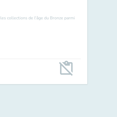
 les collections de l'âge du Bronze parmi
content_paste_off