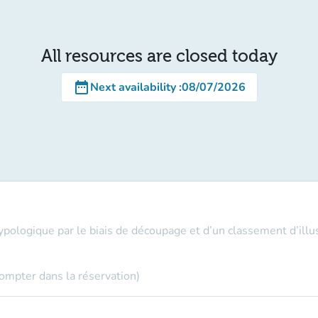
All resources are closed today
date_range
Next availability
:
08/07/2026
ypologique par le biais de découpage et d’un classement d’illus
compter dans la réservation)