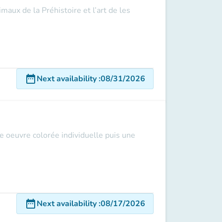
maux de la Préhistoire et l’art de les
date_range
Next availability
:
08/31/2026
ne oeuvre colorée individuelle puis une
date_range
Next availability
:
08/17/2026