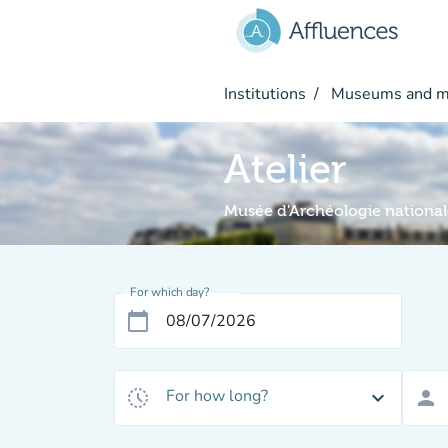
Go to main content
Institutions
Museums and 
Atelier
Musée d'Archéologie national
For which day?
calendar_today
For how long?
history_toggle_off
expand_more
person