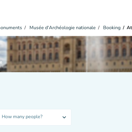
monuments
Musée d'Archéologie nationale
Booking
At
e
How many people?
expand_more