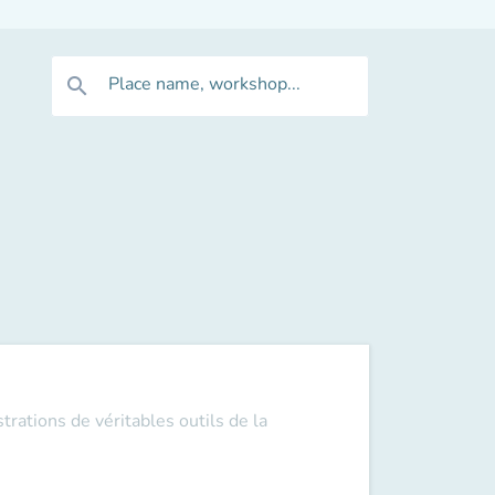
Place name, workshop...
search
trations de véritables outils de la