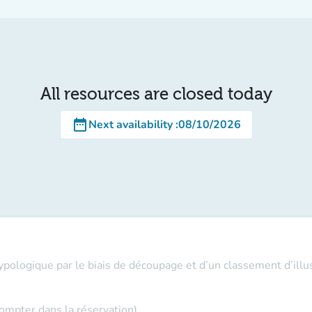
All resources are closed today
date_range
Next availability
:
08/10/2026
ypologique par le biais de découpage et d’un classement d’illus
compter dans la réservation)