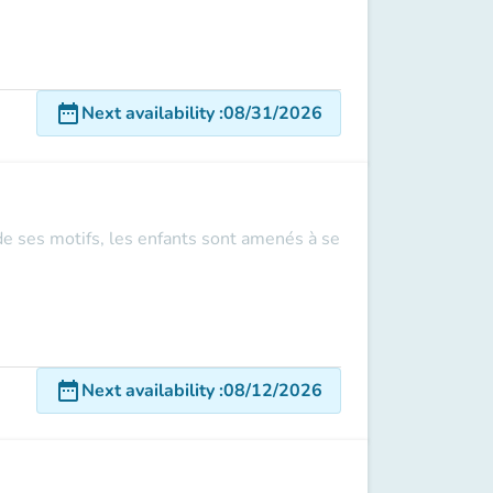
date_range
Next availability
:
08/31/2026
 de ses motifs, les enfants sont amenés à se
date_range
Next availability
:
08/12/2026