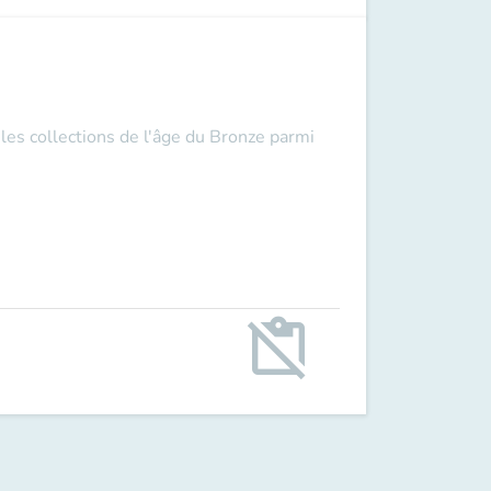
 les collections de l'âge du Bronze parmi
content_paste_off