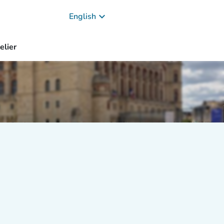
keyboard_arrow_down
English
elier