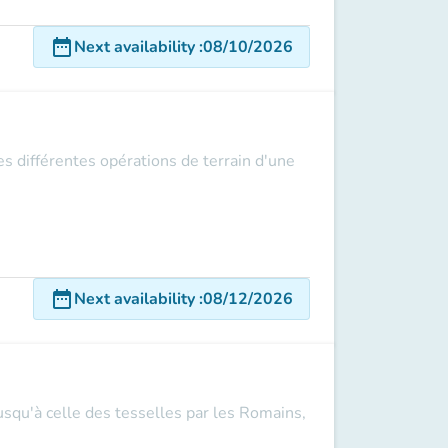
date_range
Next availability
:
08/10/2026
es différentes opérations de terrain d'une
date_range
Next availability
:
08/12/2026
 jusqu'à celle des tesselles par les Romains,