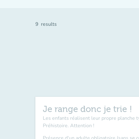
9
results
Je range donc je trie !
Les enfants réalisent leur propre planche t
Préhistoire. Attention !
Présence d'un adulte obligatoire (sans se 