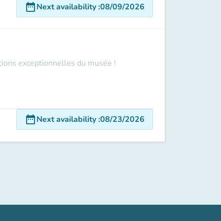
date_range
Next availability
:
08/09/2026
ections exceptionnelles du musée !
date_range
Next availability
:
08/23/2026