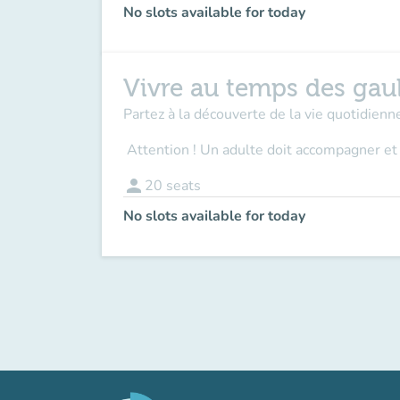
No slots available for today
Vivre au temps des gau
Partez à la découverte de la vie quotidienne
Attention ! Un adulte doit accompagner
et
person
20
seats
No slots available for today