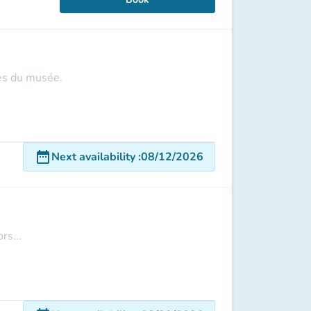
les du musée.
date_range
Next availability
:
08/12/2026
rs...