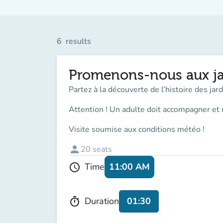
6
results
Promenons-nous aux ja
Partez à la découverte de l’histoire des ja
Attention ! Un adulte doit accompagner
et 
Visite soumise aux conditions météo !
person
20
seats
11:00 AM
Time
schedule
01:30
Duration
timer