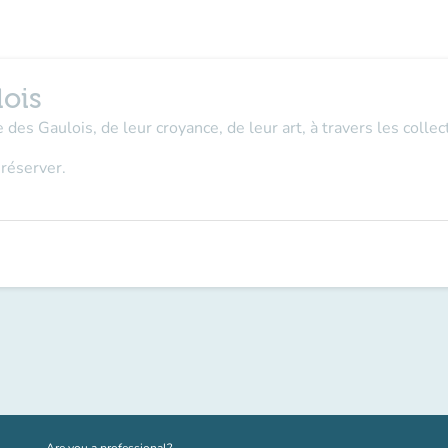
lois
 des Gaulois, de leur croyance, de leur art, à travers les coll
 réserver.
(new tab)