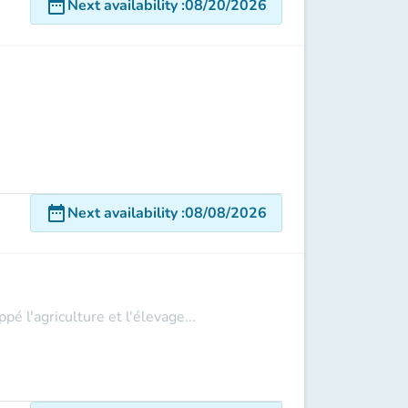
date_range
Next availability
:
08/20/2026
date_range
Next availability
:
08/08/2026
 l'agriculture et l'élevage...