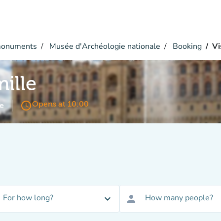
monuments
Musée d'Archéologie nationale
Booking
Vi
mille
access_time
Opens at 10:00
e
For how long?
How many people?
expand_more
person