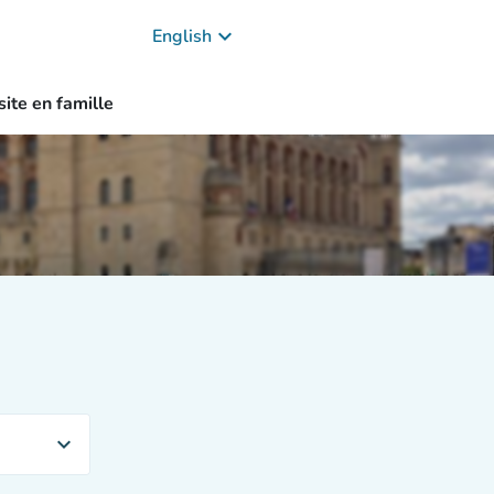
keyboard_arrow_down
English
site en famille
expand_more