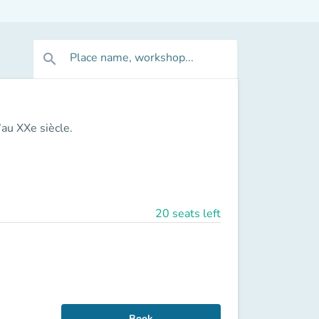
Place name, workshop...
search
’au XXe siècle.
20 seats left
Book