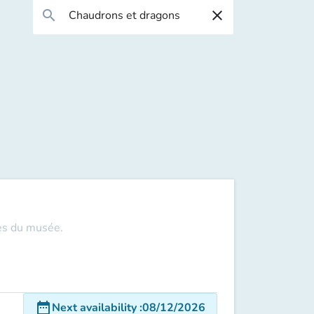
search
close
les du musée.
date_range
Next availability
:
08/12/2026