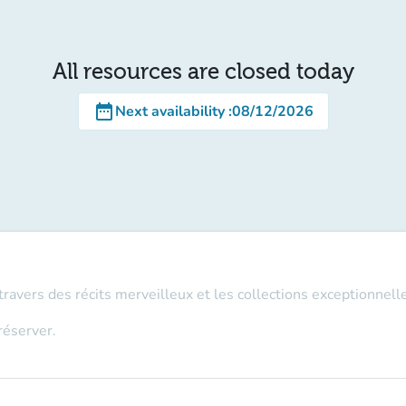
All resources are closed today
date_range
Next availability
:
08/12/2026
travers des récits merveilleux et les collections exceptionnel
réserver.