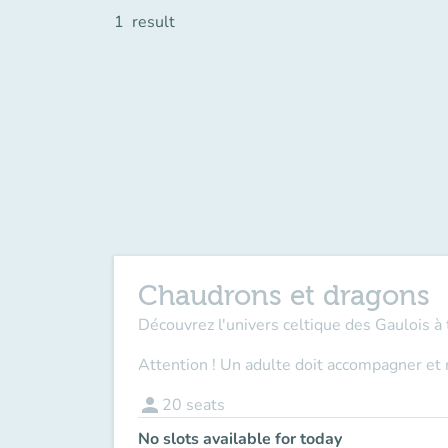
1
result
Chaudrons et dragons
Découvrez l'univers celtique des Gaulois à 
Attention ! Un adulte doit accompagner et 
person
20
seats
No slots available for today