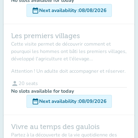
No slots available for today
date_range
Next availability
:
08/08/2026
Les premiers villages
Cette visite permet de découvrir comment et
pourquoi les hommes ont bâti les premiers villages,
développé l'agriculture et l'élevage...
Attention ! Un adulte doit accompagner et réserver.
person
20
seats
No slots available for today
date_range
Next availability
:
08/09/2026
Vivre au temps des gaulois
Partez à la découverte de la vie quotidienne des