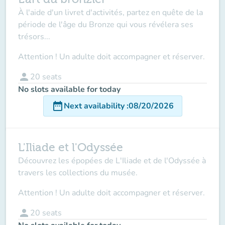
À l'aide d'un livret d'activités, partez en quête de la
période de l'âge du Bronze qui vous révélera ses
trésors...
Attention ! Un adulte doit accompagner et réserver.
person
20
seats
No slots available for today
date_range
Next availability
:
08/20/2026
L'Iliade et l'Odyssée
Découvrez les épopées de L'Iliade et de l'Odyssée à
travers les collections du musée.
Attention ! Un adulte doit accompagner et réserver.
person
20
seats