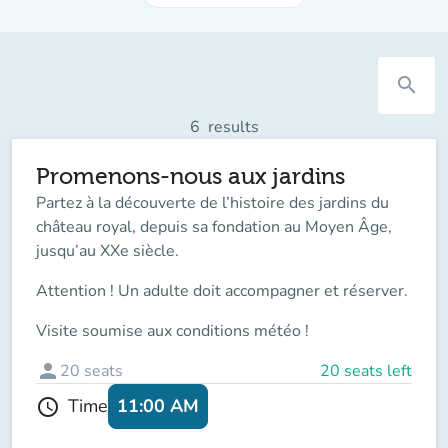
search
6
results
Promenons-nous aux jardins
Partez à la découverte de l’histoire des jardins du
château royal, depuis sa fondation au Moyen Âge,
jusqu’au XXe siècle.
Attention ! Un adulte doit accompagner
et réserver.
Visite soumise aux conditions météo !
person
20
seats
20 seats left
11:00 AM
Time
schedule