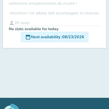
collections exceptionnelles du musée !
Attention ! Un adulte doit accompagner
et réserver.
person
20
seats
No slots available for today
date_range
Next availability
:
08/23/2026