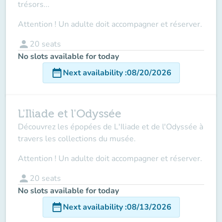
trésors...
Attention ! Un adulte doit accompagner et réserver.
person
20
seats
No slots available for today
date_range
Next availability
:
08/20/2026
L'Iliade et l'Odyssée
Découvrez les épopées de L'Iliade et de l'Odyssée à
travers les collections du musée.
Attention ! Un adulte doit accompagner et réserver.
person
20
seats
No slots available for today
date_range
Next availability
:
08/13/2026