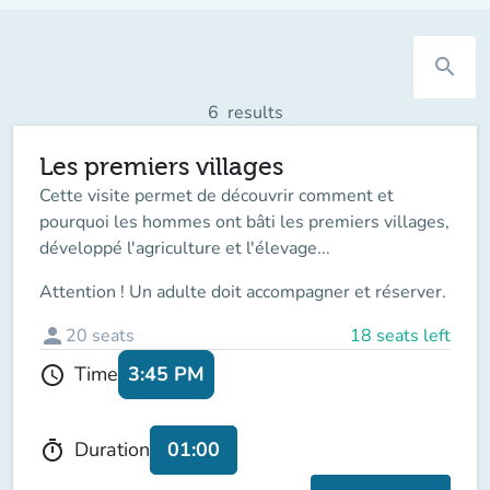
search
6
results
Les premiers villages
Cette visite permet de découvrir comment et
pourquoi les hommes ont bâti les premiers villages,
développé l'agriculture et l'élevage...
Attention ! Un adulte doit accompagner et réserver.
person
20
seats
18 seats left
3:45 PM
Time
schedule
01:00
Duration
timer