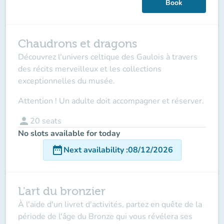
Book
Chaudrons et dragons
Découvrez l'univers celtique des Gaulois à travers
des récits merveilleux et les collections
exceptionnelles du musée.
Attention ! Un adulte doit accompagner et réserver.
person
20
seats
No slots available for today
date_range
Next availability
:
08/12/2026
L'art du bronzier
À l'aide d'un livret d'activités, partez en quête de la
période de l'âge du Bronze qui vous révélera ses