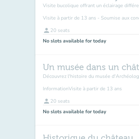
Visite bucolique offrant un éclairage différen
Visite à partir de 13 ans - Soumise aux co
person
20
seats
No slots available for today
Un musée dans un châ
Découvrez l'histoire du musée d'Archéologie
Information
Visite à partir de 13 ans
person
20
seats
No slots available for today
Historique du château