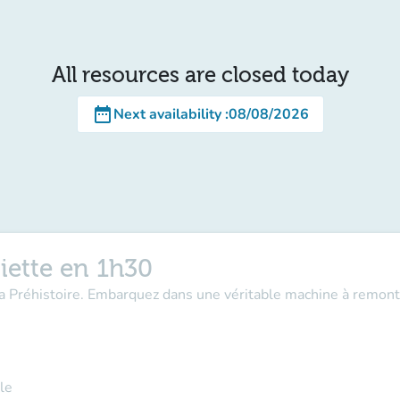
All resources are closed today
date_range
Next availability
:
08/08/2026
iette en 1h30
la Préhistoire. Embarquez dans une véritable machine à remont
le