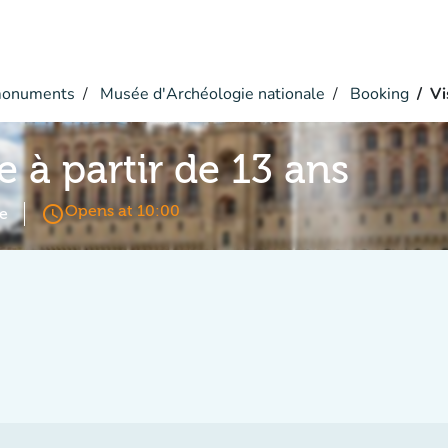
monuments
Musée d'Archéologie nationale
Booking
Vi
e à partir de 13 ans
access_time
Opens at 10:00
e