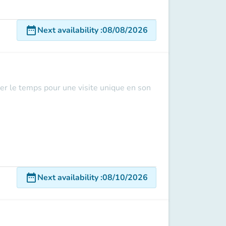
date_range
Next availability
:
08/08/2026
er le temps pour une visite unique en son
date_range
Next availability
:
08/10/2026