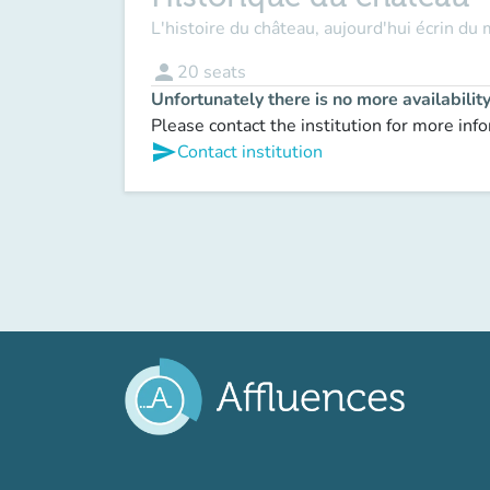
L'histoire du château, aujourd'hui écrin du 
person
20
seats
Unfortunately there is no more availabilit
Please contact the institution for more inf
send
Contact institution