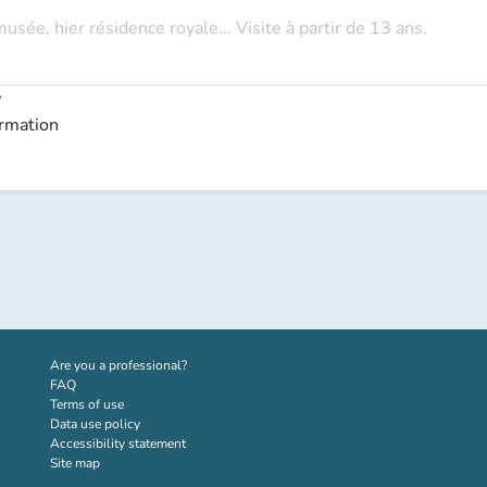
musée, hier résidence royale... Visite à partir de 13 ans.
y
ormation
(new tab)
Are you a professional?
FAQ
Terms of use
Data use policy
Accessibility statement
Site map