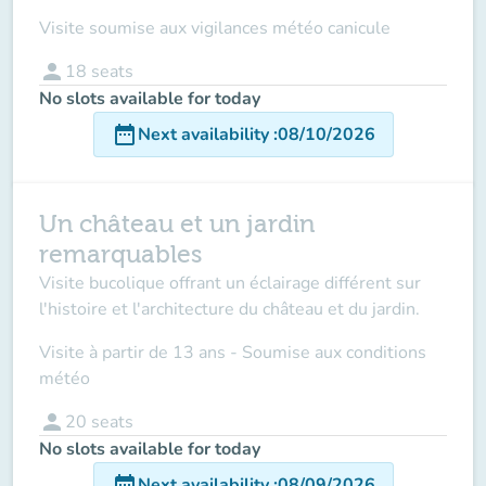
Visite soumise aux vigilances météo canicule
person
18
seats
No slots available for today
date_range
Next availability
:
08/10/2026
Un château et un jardin
remarquables
Visite bucolique offrant un éclairage différent sur
l'histoire et l'architecture du château et du jardin.
Visite à partir de 13 ans - Soumise aux conditions
météo
person
20
seats
No slots available for today
date_range
Next availability
:
08/09/2026