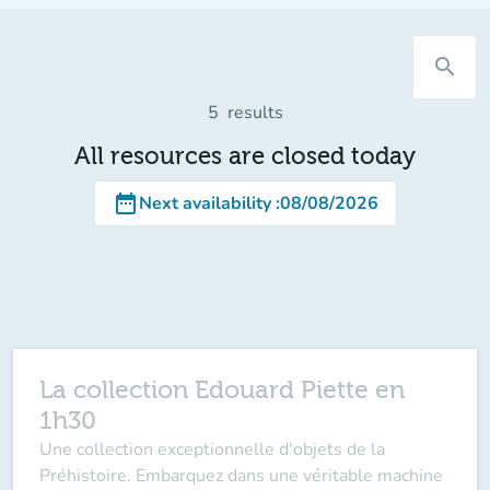
search
5
results
All resources are closed today
date_range
Next availability
:
08/08/2026
La collection Edouard Piette en
1h30
Une collection exceptionnelle d'objets de la
Préhistoire. Embarquez dans une véritable machine