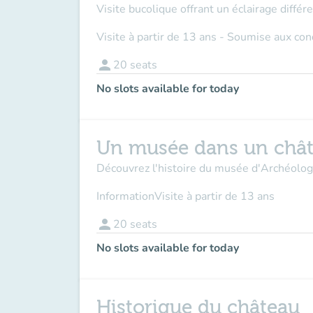
Visite bucolique offrant un éclairage différen
Visite à partir de 13 ans - Soumise aux co
person
20
seats
No slots available for today
Un musée dans un châ
Découvrez l'histoire du musée d'Archéologie
Information
Visite à partir de 13 ans
person
20
seats
No slots available for today
Historique du château