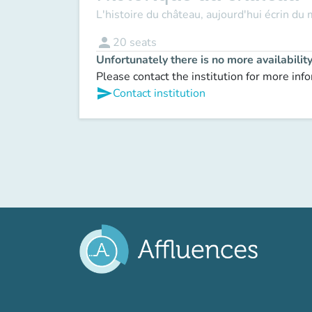
L'histoire du château, aujourd'hui écrin du 
person
20
seats
Unfortunately there is no more availabilit
Please contact the institution for more inf
send
Contact institution