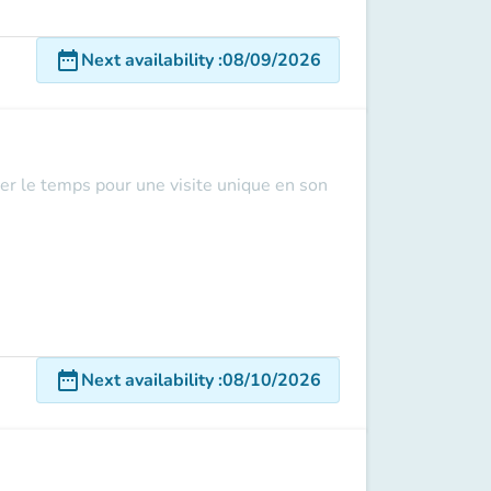
date_range
Next availability
:
08/09/2026
er le temps pour une visite unique en son
date_range
Next availability
:
08/10/2026