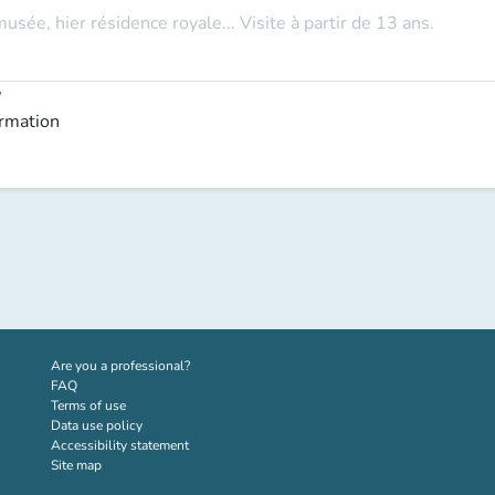
musée, hier résidence royale... Visite à partir de 13 ans.
y
ormation
(new tab)
Are you a professional?
FAQ
Terms of use
Data use policy
Accessibility statement
Site map