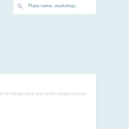
Place name, workshop...
search
er le temps pour une visite unique en son