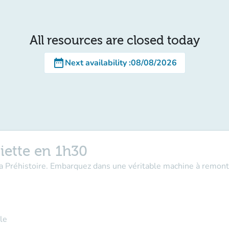
All resources are closed today
date_range
Next availability
:
08/08/2026
iette en 1h30
la Préhistoire. Embarquez dans une véritable machine à remont
le