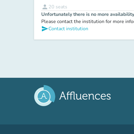
person
20
seats
Unfortunately there is no more availabilit
Please contact the institution for more inf
send
Contact institution