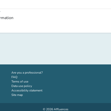
y
ormation
(new tab)
Are you a professional?
FAQ
Terms of use
Data use policy
Accessibility statement
Site map
© 2026 Affluences