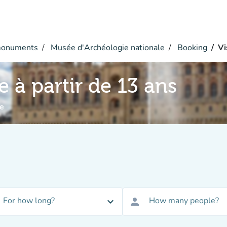
monuments
Musée d'Archéologie nationale
Booking
Vi
e à partir de 13 ans
e
For how long?
How many people?
expand_more
person