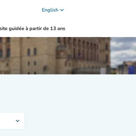
keyboard_arrow_down
English
site guidée à partir de 13 ans
expand_more