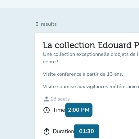
5
results
La collection Edouard P
Une collection exceptionnelle d'objets de 
genre !
Visite conférence à partir de 13 ans.
Visite soumise aux vigilances météo canicu
person
18
seats
2:00 PM
Time
schedule
01:30
Duration
timer