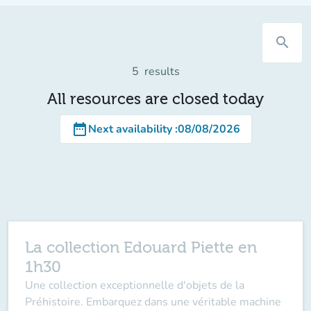
search
5
results
All resources are closed today
date_range
Next availability
:
08/08/2026
La collection Edouard Piette en
1h30
Une collection exceptionnelle d'objets de la
Préhistoire. Embarquez dans une véritable machine