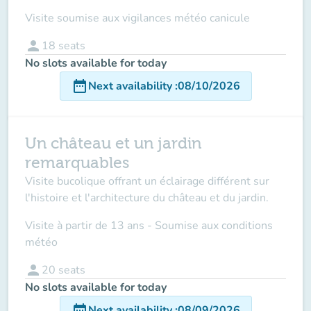
Visite soumise aux vigilances météo canicule
person
18
seats
No slots available for today
date_range
Next availability
:
08/10/2026
Un château et un jardin
remarquables
Visite bucolique offrant un éclairage différent sur
l'histoire et l'architecture du château et du jardin.
Visite à partir de 13 ans - Soumise aux conditions
météo
person
20
seats
No slots available for today
date_range
Next availability
:
08/09/2026