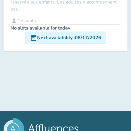
réservée aux enfants. Les adultes n'accompagnent
pas.
person
15
seats
No slots available for today
date_range
Next availability
:
08/17/2026