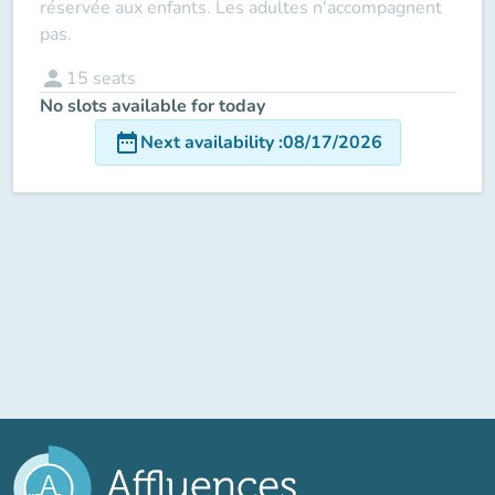
réservée aux enfants. Les adultes n'accompagnent
pas.
person
15
seats
No slots available for today
date_range
Next availability
:
08/17/2026