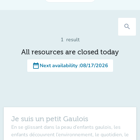
search
1
result
All resources are closed today
date_range
Next availability
:
08/17/2026
Je suis un petit Gaulois
En se glissant dans la peau d’enfants gaulois, les
enfants découvrent l’environnement, le quotidien, le