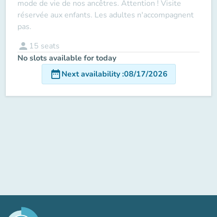
mode de vie de nos ancêtres. Attention ! Visite
réservée aux enfants. Les adultes n'accompagnent
pas.
person
15
seats
No slots available for today
date_range
Next availability
:
08/17/2026