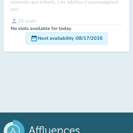
réservée aux enfants. Les adultes n'accompagnent
pas.
person
15
seats
No slots available for today
date_range
Next availability
:
08/17/2026