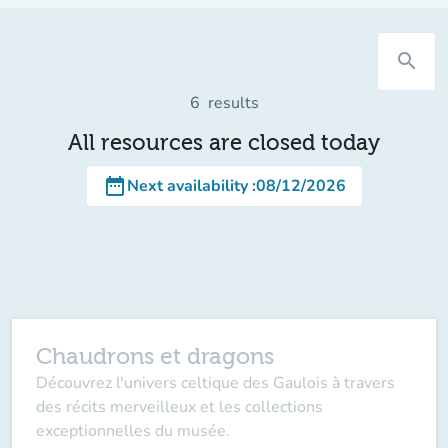
search
6
results
All resources are closed today
date_range
Next availability
:
08/12/2026
Chaudrons et dragons
Découvrez l'univers celtique des Gaulois à travers
des récits merveilleux et les collections
exceptionnelles du musée.