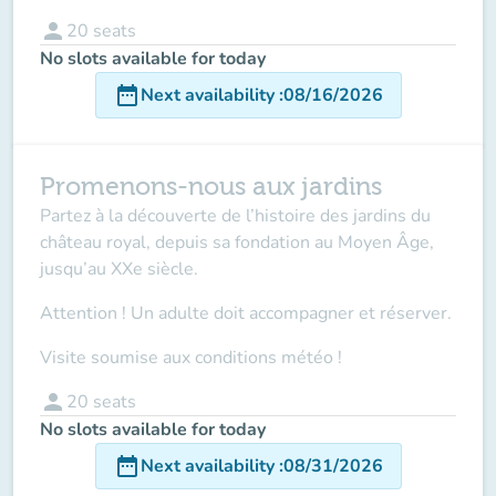
person
20
seats
No slots available for today
date_range
Next availability
:
08/16/2026
Promenons-nous aux jardins
Partez à la découverte de l’histoire des jardins du
château royal, depuis sa fondation au Moyen Âge,
jusqu’au XXe siècle.
Attention ! Un adulte doit accompagner
et réserver.
Visite soumise aux conditions météo !
person
20
seats
No slots available for today
date_range
Next availability
:
08/31/2026