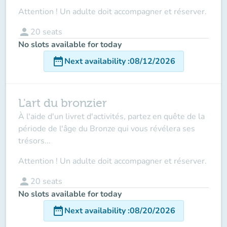
Attention ! Un adulte doit accompagner et réserver.
person
20
seats
No slots available for today
date_range
Next availability
:
08/12/2026
L'art du bronzier
À l'aide d'un livret d'activités, partez en quête de la
période de l'âge du Bronze qui vous révélera ses
trésors...
Attention ! Un adulte doit accompagner et réserver.
person
20
seats
No slots available for today
date_range
Next availability
:
08/20/2026