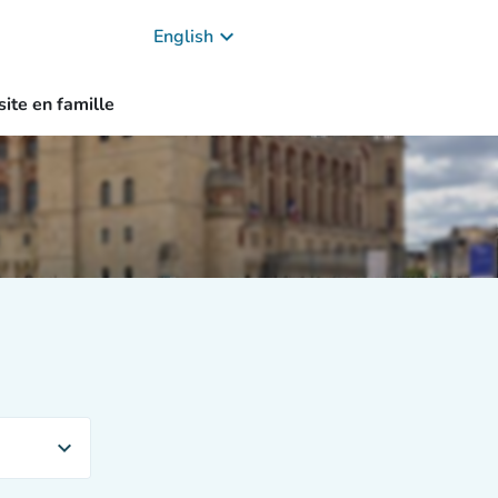
keyboard_arrow_down
English
site en famille
expand_more