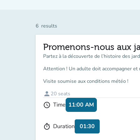
6
results
Promenons-nous aux ja
Partez à la découverte de l’histoire des ja
Attention ! Un adulte doit accompagner
et 
Visite soumise aux conditions météo !
person
20
seats
11:00 AM
Time
schedule
01:30
Duration
timer