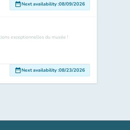
date_range
Next availability
:
08/09/2026
ections exceptionnelles du musée !
date_range
Next availability
:
08/23/2026