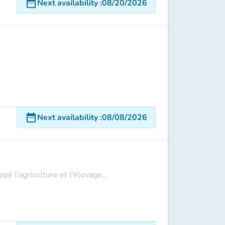
date_range
Next availability
:
08/20/2026
date_range
Next availability
:
08/08/2026
 l'agriculture et l'élevage...