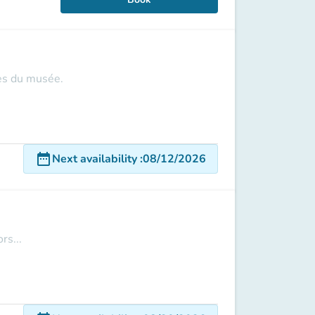
les du musée.
date_range
Next availability
:
08/12/2026
rs...