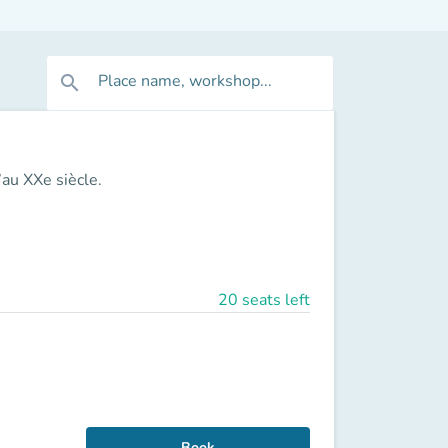
Place name, workshop...
search
’au XXe siècle.
20 seats left
Book