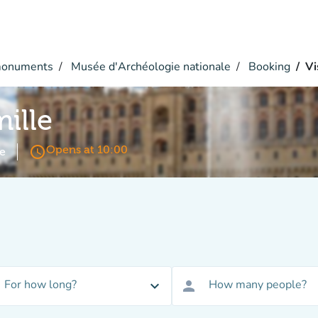
monuments
Musée d'Archéologie nationale
Booking
Vi
mille
access_time
Opens at 10:00
e
For how long?
How many people?
expand_more
person