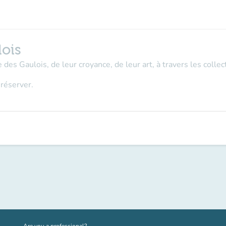
lois
 des Gaulois, de leur croyance, de leur art, à travers les coll
 réserver.
(new tab)