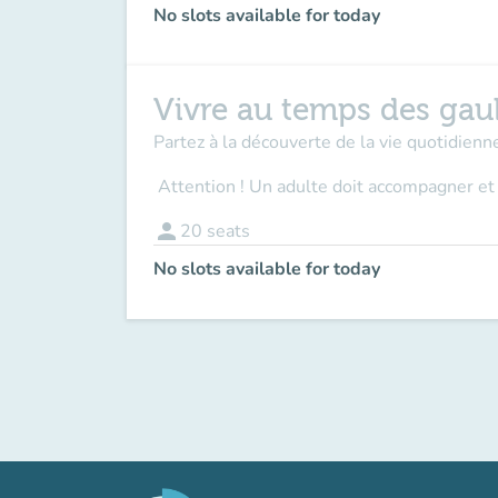
No slots available for today
Vivre au temps des gau
Partez à la découverte de la vie quotidienne
Attention ! Un adulte doit accompagner
et
person
20
seats
No slots available for today