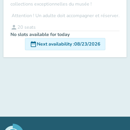
collections exceptionnelles du musée !
Attention ! Un adulte doit accompagner
et réserver.
person
20
seats
No slots available for today
date_range
Next availability
:
08/23/2026