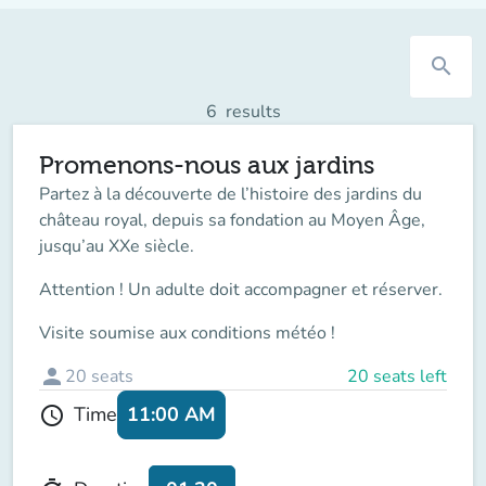
search
6
results
Promenons-nous aux jardins
Partez à la découverte de l’histoire des jardins du
château royal, depuis sa fondation au Moyen Âge,
jusqu’au XXe siècle.
Attention ! Un adulte doit accompagner
et réserver.
Visite soumise aux conditions météo !
person
20
seats
20 seats left
11:00 AM
Time
schedule