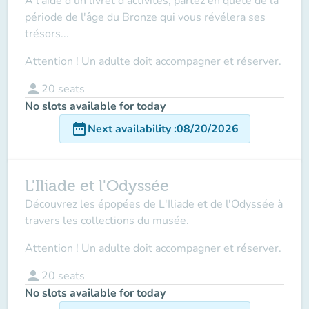
À l'aide d'un livret d'activités, partez en quête de la
période de l'âge du Bronze qui vous révélera ses
trésors...
Attention ! Un adulte doit accompagner et réserver.
person
20
seats
No slots available for today
date_range
Next availability
:
08/20/2026
L'Iliade et l'Odyssée
Découvrez les épopées de L'Iliade et de l'Odyssée à
travers les collections du musée.
Attention ! Un adulte doit accompagner et réserver.
person
20
seats
No slots available for today