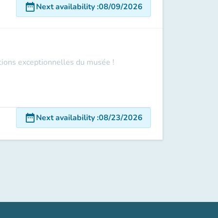
date_range
Next availability
:
08/09/2026
ections exceptionnelles du musée !
date_range
Next availability
:
08/23/2026