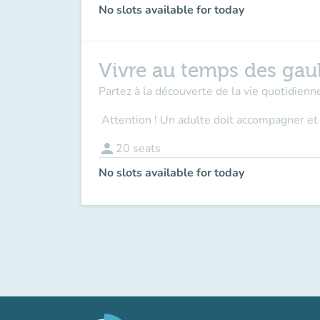
No slots available for today
Vivre au temps des gau
Partez à la découverte de la vie quotidienne
Attention ! Un adulte doit accompagner
et
person
20
seats
No slots available for today