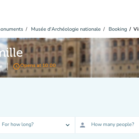
monuments
Musée d'Archéologie nationale
Booking
Vi
mille
access_time
Opens at 10:00
e
For how long?
How many people?
expand_more
person