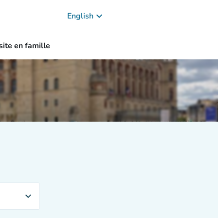
keyboard_arrow_down
English
site en famille
expand_more