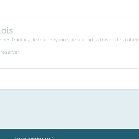
lois
 des Gaulois, de leur croyance, de leur art, à travers les coll
 réserver.
(new tab)