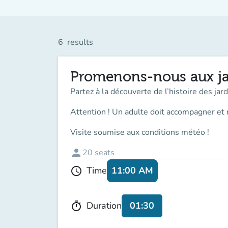
6
results
Promenons-nous aux ja
Partez à la découverte de l’histoire des ja
Attention ! Un adulte doit accompagner
et 
Visite soumise aux conditions météo !
person
20
seats
11:00 AM
Time
schedule
01:30
Duration
timer