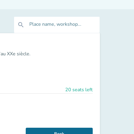
Place name, workshop...
search
’au XXe siècle.
20 seats left
Book