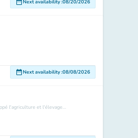
date_range
Next availability
:
08/20/2026
date_range
Next availability
:
08/08/2026
 l'agriculture et l'élevage...