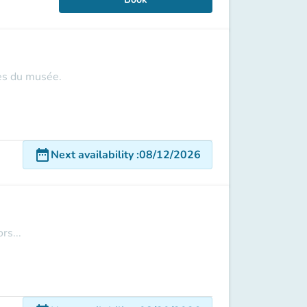
les du musée.
date_range
Next availability
:
08/12/2026
rs...