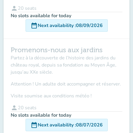
person
20
seats
No slots available for today
date_range
Next availability
:
08/09/2026
Promenons-nous aux jardins
Partez à la découverte de l’histoire des jardins du
château royal, depuis sa fondation au Moyen Âge,
jusqu’au XXe siècle.
Attention ! Un adulte doit accompagner
et réserver.
Visite soumise aux conditions météo !
person
20
seats
No slots available for today
date_range
Next availability
:
08/07/2026