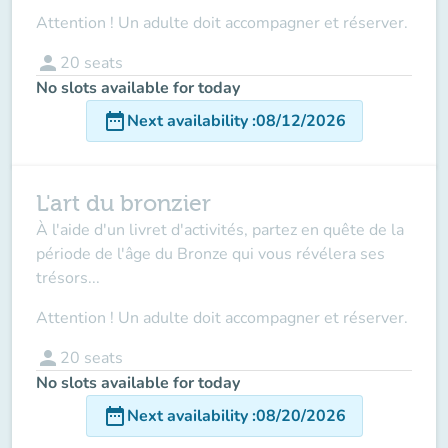
Attention ! Un adulte doit accompagner et réserver.
person
20
seats
No slots available for today
date_range
Next availability
:
08/12/2026
L'art du bronzier
À l'aide d'un livret d'activités, partez en quête de la
période de l'âge du Bronze qui vous révélera ses
trésors...
Attention ! Un adulte doit accompagner et réserver.
person
20
seats
No slots available for today
date_range
Next availability
:
08/20/2026