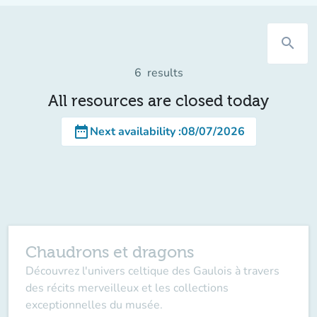
search
6
results
All resources are closed today
date_range
Next availability
:
08/07/2026
Chaudrons et dragons
Découvrez l'univers celtique des Gaulois à travers
des récits merveilleux et les collections
exceptionnelles du musée.