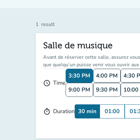
1
result
Salle de musique
Avant de réserver cette salle, assurez vo
que quelqu’un puisse venir vous ouvrir au
3:30 PM
4:00 PM
4:30 
Time
schedule
9:00 PM
9:30 PM
10:00
30 min
01:00
01:
Duration
timer