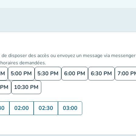
us de disposer des accès ou envoyez un message via messenge
x horaires demandées.
PM
5:00 PM
5:30 PM
6:00 PM
6:30 PM
7:00 P
 PM
10:30 PM
30
02:00
02:30
03:00