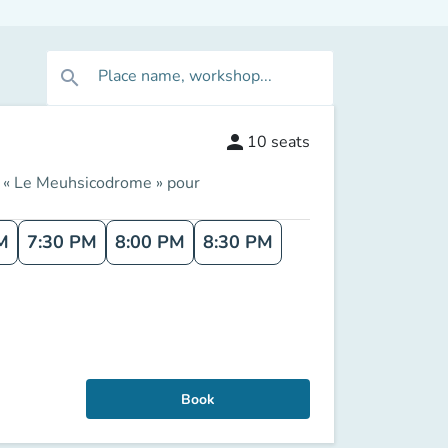
Place name, workshop...
search
person
10
seats
r « Le Meuhsicodrome » pour
M
7:30 PM
8:00 PM
8:30 PM
Book