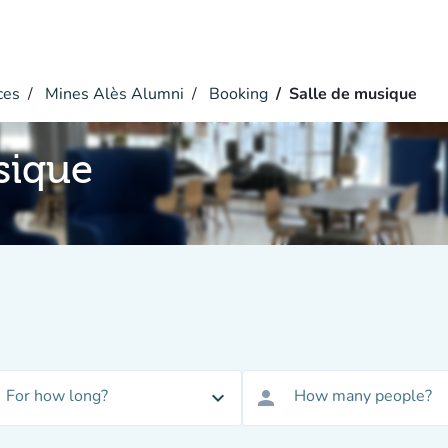
ces
Mines Alès Alumni
Booking
Salle de musique
sique
For how long?
How many people?
expand_more
person