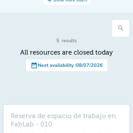
filter_list
Show more filters
search
5
results
All resources are closed today
date_range
Next availability
:
08/07/2026
Reserva de espacio de trabajo en
FabLab - 010