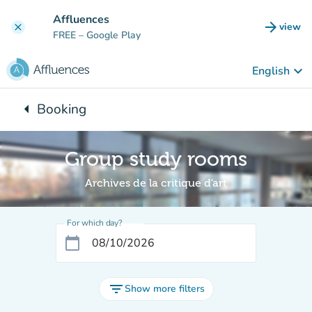
Go to main content
Affluences
arrow_forward
view
clear
(new t
FREE
– Google Play
keyboard_arrow_down
English
arrow_left
Booking
Back to:
Group study rooms
Archives de la critique d'art
For which day?
calendar_today
filter_list
Show more filters