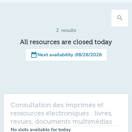
search
2
results
All resources are closed today
date_range
Next availability
:
08/26/2026
Consultation des imprimés et
ressources électroniques : livres,
revues, documents multimédias
No slots available for today