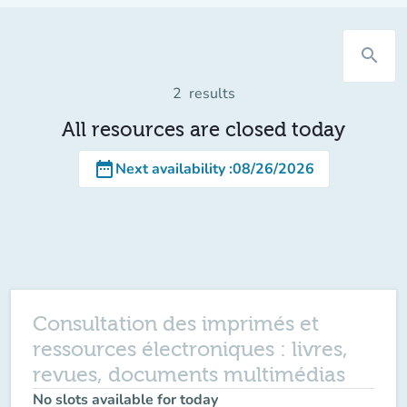
search
2
results
All resources are closed today
date_range
Next availability
:
08/26/2026
Consultation des imprimés et
ressources électroniques : livres,
revues, documents multimédias
No slots available for today