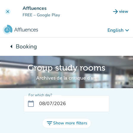
Go to main content
Affluences
arrow_forward
view
clear
(new t
FREE
– Google Play
keyboard_arrow_down
English
arrow_left
Booking
Back to:
Group study rooms
Archives de la critique d'art
For which day?
calendar_today
filter_list
Show more filters