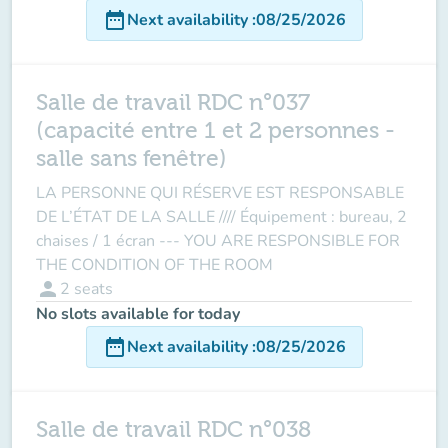
date_range
Next availability
:
08/25/2026
Salle de travail RDC n°037
(capacité entre 1 et 2 personnes -
salle sans fenêtre)
LA PERSONNE QUI RÉSERVE EST RESPONSABLE
DE L’ÉTAT DE LA SALLE //// Équipement : bureau, 2
chaises / 1 écran --- YOU ARE RESPONSIBLE FOR
THE CONDITION OF THE ROOM
person
2
seats
No slots available for today
date_range
Next availability
:
08/25/2026
Salle de travail RDC n°038