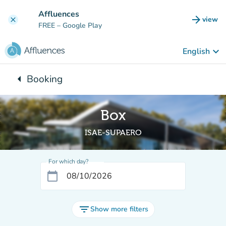
Go to main content
Affluences
arrow_forward
view
clear
(new t
FREE
– Google Play
keyboard_arrow_down
English
arrow_left
Booking
Back to:
Box
ISAE-SUPAERO
For which day?
calendar_today
filter_list
Show more filters