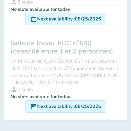
person
2
seats
No slots available for today
date_range
Next availability
:
08/25/2026
Salle de travail RDC n°040
(capacité entre 1 et 2 personnes)
LA PERSONNE QUI RÉSERVE EST RESPONSABLE
DE L’ÉTAT DE LA SALLE //// Équipement : bureau, 2
chaises / 1 écran --- YOU ARE RESPONSIBLE FOR
THE CONDITION OF THE ROOM
person
2
seats
No slots available for today
date_range
Next availability
:
08/25/2026