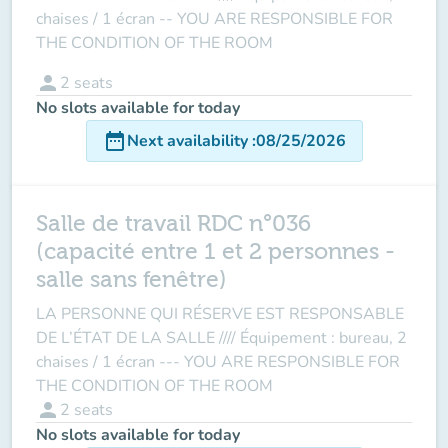
chaises / 1 écran -- YOU ARE RESPONSIBLE FOR
THE CONDITION OF THE ROOM
person
2
seats
No slots available for today
date_range
Next availability
:
08/25/2026
Salle de travail RDC n°036
(capacité entre 1 et 2 personnes -
salle sans fenêtre)
LA PERSONNE QUI RÉSERVE EST RESPONSABLE
DE L’ÉTAT DE LA SALLE //// Équipement : bureau, 2
chaises / 1 écran --- YOU ARE RESPONSIBLE FOR
THE CONDITION OF THE ROOM
person
2
seats
No slots available for today