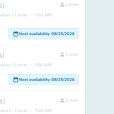
s)
person
2
seats
ises / 1 écran --- YOU ARE
date_range
Next availability
:
08/25/2026
s)
person
2
seats
ises / 1 écran --- YOU ARE
date_range
Next availability
:
08/25/2026
s)
person
2
seats
ises / 1 écran --- YOU ARE