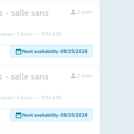
 - salle sans
person
2
seats
ises / 1 écran --- YOU ARE
date_range
Next availability
:
08/25/2026
 - salle sans
person
2
seats
ises / 1 écran --- YOU ARE
date_range
Next availability
:
08/25/2026