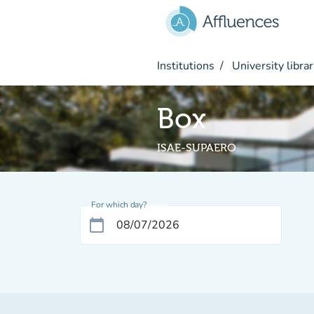
Go to main content
Institutions
University librar
Box
ISAE-SUPAERO
For which day?
calendar_today