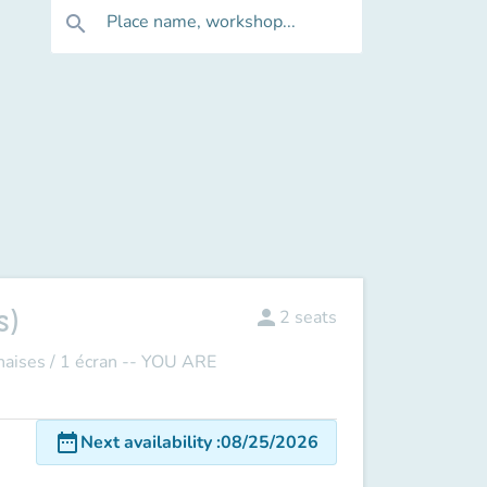
Place name, workshop...
search
s)
person
2
seats
ises / 1 écran -- YOU ARE
date_range
Next availability
:
08/25/2026