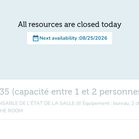
All resources are closed today
date_range
Next availability
:
08/25/2026
035 (capacité entre 1 et 2 personne
E DE L’ÉTAT DE LA SALLE //// Équipement : bureau, 2 cha
THE ROOM